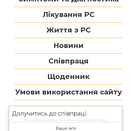
Лікування РС
Життя з РС
Новини
Співпраця
Щоденник
Умови використання сайту
Долучитись до співпраці
Ми звяжемось з вами на протязі наступних 48 годин
Ваше ім’я