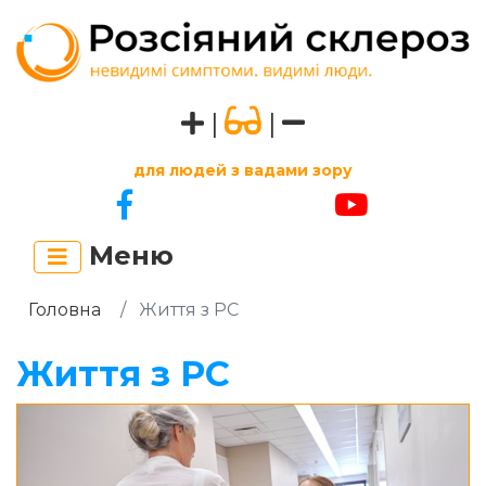
|
|
для людей з вадами зору
Меню
Головна
Життя з РС
Життя з РС