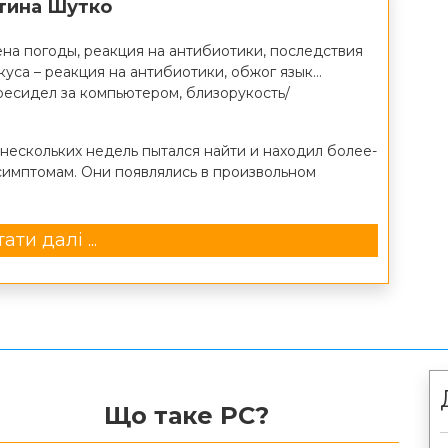
нтина Шутко
ена погоды, реакция на антибиотики, последствия
уса – реакция на антибиотики, обжог язык…
ресидел за компьютером, близорукость/
е нескольких недель пытался найти и находил более-
имптомам. Они появлялись в произвольном
ати далі ...
Що таке РС?