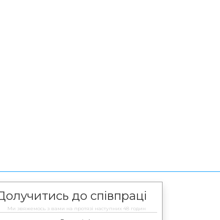
Долучитись до співпраці
Ми звяжемось з вами на протязі наступних 48 годин