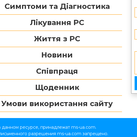
Симптоми та Діагностика
Лікування РС
Життя з РС
Новини
Співпраця
Щоденник
Умови використання сайту
а данном ресурсе, принадлежат ms-ua.com.
 письменного разрешения ms-ua.com запрещено.