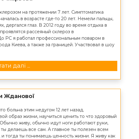
клерозом на протяжении 7 лет. Симптоматика
началась в возрасте где-то 20 лет. Немели пальцы,
х, дергался глаз. В 2012 году во время отдыха в
 проявлятся рассеяный склероз в
До РС я работал профессиональным поваром в
рода Киева, а также за границей. Участвовал в шоу
ати далі ...
и Жданової
то больна этим недугом 12 лет назад.
ой образ жизни, научиться ценить то что здоровый
 Обычно живу, обычно идут ноги работают руки,
ты делаешь все сам. А главное ты полезен всем
 и тогда ты понимаешь ценность жизни. Я живу как