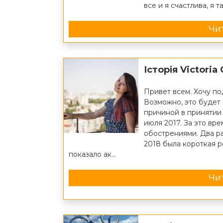
все и я счастлива, я 
Чит
Історія Victoria
Привет всем. Хочу п
Возможно, это будет 
причиной в принятии 
июля 2017. За это вре
обострениями. Два р
2018 была короткая р
показало ак...
Чит