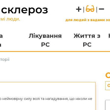
|
|
для людей з вадами з
а
Лікування
Життя з
а
РС
РС
торії
О
О
ро неймовірну силу волі та нагадування, що ніколи не