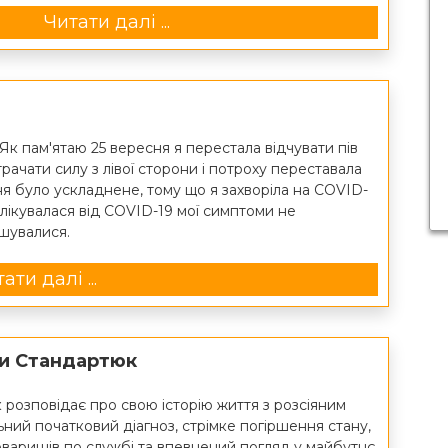
Читати далі ...
 Як пам'ятаю 25 вересня я перестала відчувати пів
втрачати силу з лівої сторони і потроху переставала
ня було ускладнене, тому що я захворіла на COVID-
ролікувалася від COVID-19 мої симптоми не
шувалися.
ати далі ...
ни Стандартюк
розповідає про свою історію життя з розсіяним
ний початковий діагноз, стрімке погіршення стану,
оваришів по службі та впевнений погляд у майбутнє.