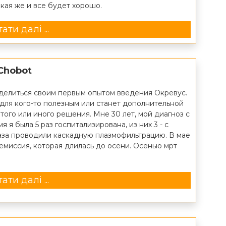
такая же и все будет хорошо.
ати далі ...
 Chobot
оделиться своим первым опытом введения Окревус.
для кого-то полезным или станет дополнительной
того или иного решения. Мне 30 лет, мой диагноз с
мя я была 5 раз госпитализирована, из них 3 - с
аза проводили каскадную плазмофильтрацию. В мае
емиссия, которая длилась до осени. Осенью мрт
ати далі ...