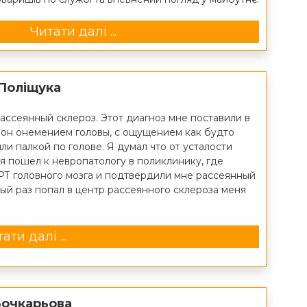
Читати далі ...
 Поліщука
рассеянный склероз. Этот диагноз мне поставили в
я он онемением головы, с ощущением как будто
ли палкой по голове. Я думал что от усталости
я пошел к невропатологу в поликлинику, где
РТ головного мозга и подтвердили мне рассеянный
вый раз попал в центр рассеянного склероза меня
ати далі ...
Бочкарьова