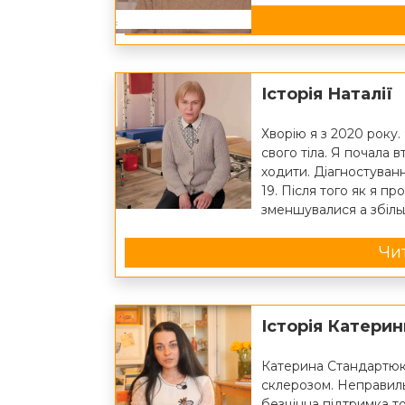
Історія Наталії
Хворію я з 2020 року.
свого тіла. Я почала 
ходити. Діагностуван
19. Після того як я п
зменшувалися а збіль
Чит
Історія Катери
Катерина Стандартюк 
склерозом. Неправиль
безцінна підтримка т