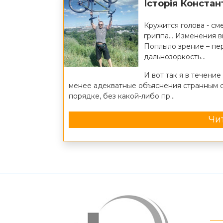
Історія Конста
Кружится голова - см
гриппа… Изменения вк
Поплыло зрение – пе
дальнозоркость…
И вот так я в течени
менее адекватные объяснения странным с
порядке, без какой-либо пр...
Чит