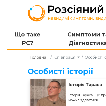
Що таке
Симптоми т
РС?
Діагностик
Головна
Співпраця
Особисті іс
Особисті історії
Історія Тараса
Історія Тараса - це п
можна здаватися.