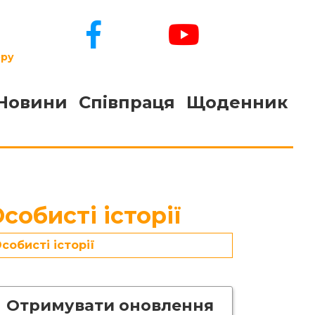
ору
Новини
Співпраця
Щоденник
собисті історії
собисті історії
Отримувати оновлення