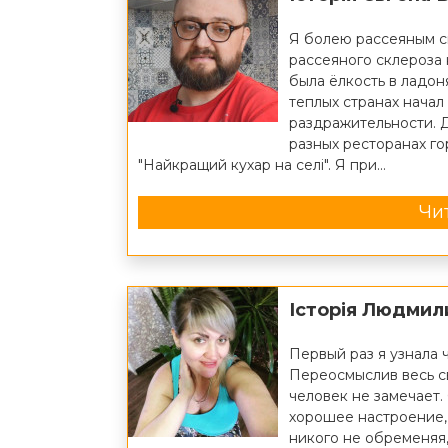
Я болею рассеяным с
рассеяного склероза 
была ёлкость в ладоня
теплых странах начал
раздражительности. 
разных ресторанах го
"Найкращий кухар на селі". Я при...
Чит
Історія Людмил
Первый раз я узнала ч
Переосмыслив весь св
человек не замечает.
хорошее настроение, 
никого не обременяя,