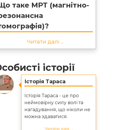
Що таке МРТ (магнітно-
резонансна
томографія)?
Читати далі ...
собисті історії
Історія Тараса
Історія Тараса - це про
неймовірну силу волі та
нагадування, що ніколи не
можна здаватися.
Читати далі ...