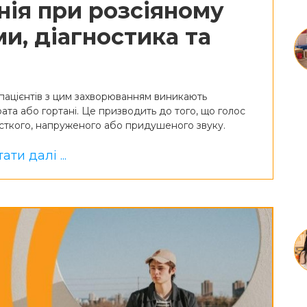
ія при розсіяному
и, діагностика та
 пацієнтів з цим захворюванням виникають
рата або гортані. Це призводить до того, що голос
сткого, напруженого або придушеного звуку.
ати далі ...