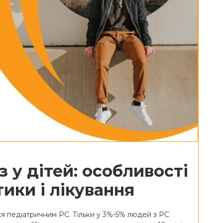
 у дітей: особливості
тики і лікування
ся педіатричним РС. Тільки у 3%-5% людей з РС