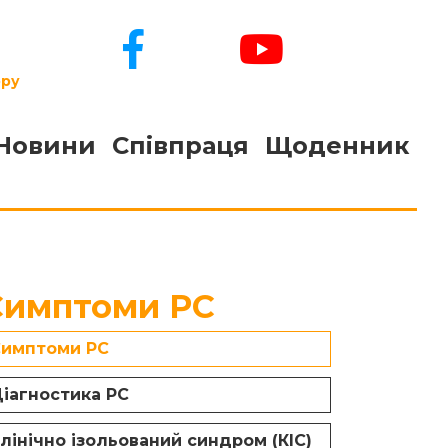
ору
Новини
Співпраця
Щоденник
Симптоми РС
имптоми РС
іагностика РС
лінічно ізольований синдром (КІС)