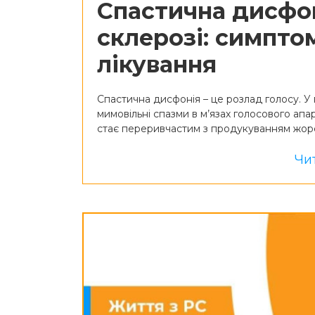
Спастична дисфон
склерозі: симптом
лікування
Спастична дисфонія – це розлад голосу. У
мимовільні спазми в м’язах голосового апа
стає переривчастим з продукуванням жор
Чит