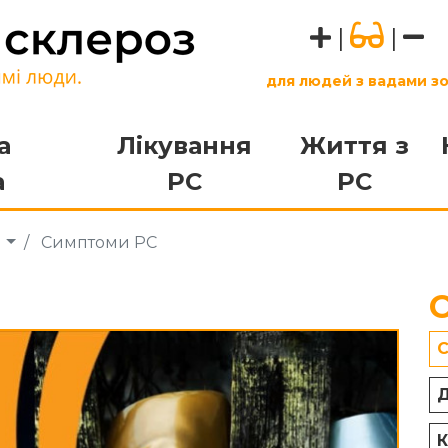
|
|
для людей з вадами з
а
Лікування
Життя з
а
РС
РС
а
Симптоми РС
С
Д
К