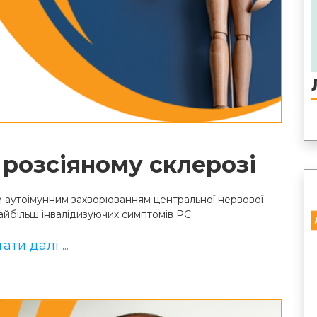
 розсіяному склерозі
 аутоімунним захворюванням центральної нервової
найбільш інвалідизуючих симптомів РС.
ати далі ...