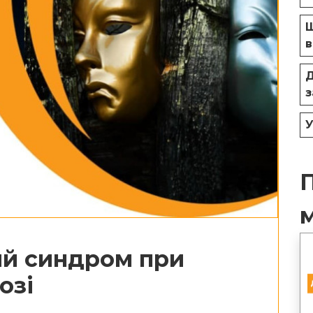
Щ
в
Д
з
У
й синдром при
озі