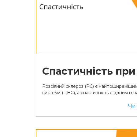
Спастичність при
Розсіяний склероз (РС) є найпоширенішим
системи (ЦНС), а спастичність є одним із 
Чит