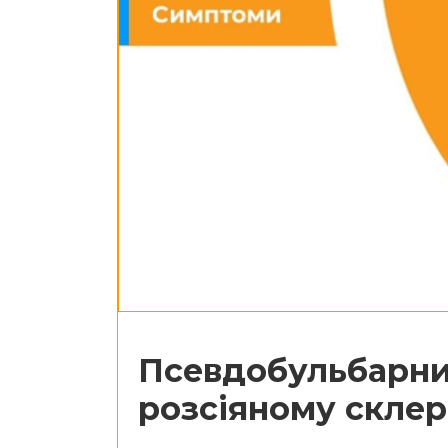
Псевдобульбарни
розсіяному склер