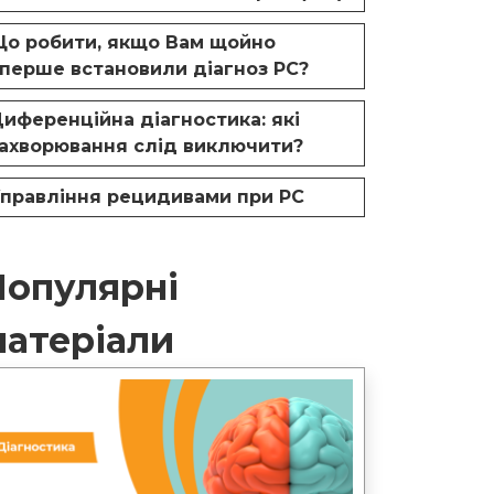
о робити, якщо Вам щойно
перше встановили діагноз РС?
иференційна діагностика: які
ахворювання слід виключити?
правління рецидивами при РС
Популярні
матеріали