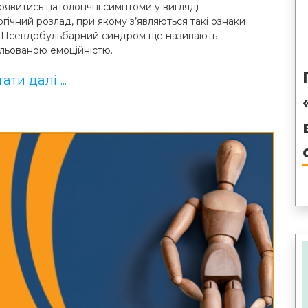
явитись патологічні симптоми у вигляді
ічний розлад, при якому з’являються такі ознаки
ч. Псевдобульбарний синдром ще називають –
ольованою емоційністю.
ати далі ...