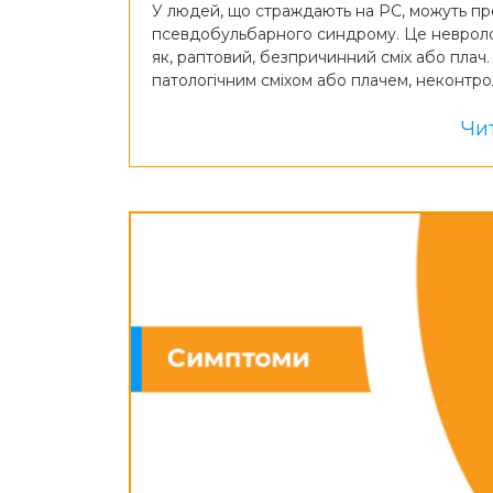
У людей, що страждають на РС, можуть про
псевдобульбарного синдрому. Це невролог
як, раптовий, безпричинний сміх або пла
патологічним сміхом або плачем, неконтр
Чит