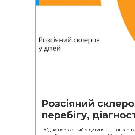
Розсіяний склероз
перебігу, діагнос
РС, діагностований у дитинстві, називаєть