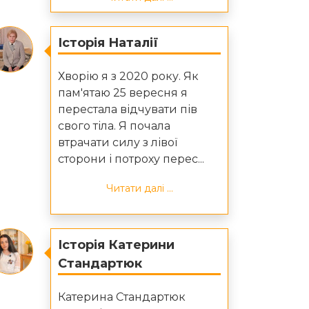
Історія Наталії
Хворію я з 2020 року. Як
пам'ятаю 25 вересня я
перестала відчувати пів
свого тіла. Я почала
втрачати силу з лівої
сторони і потроху перес...
Читати далі ...
Історія Катерини
Стандартюк
Катерина Стандартюк