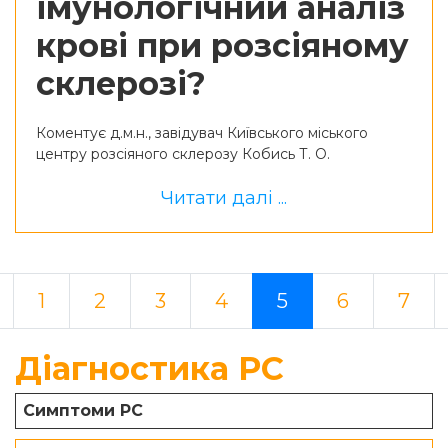
імунологічний аналіз
крові при розсіяному
склерозі?
Коментує д.м.н., завідувач Київського міського
центру розсіяного склерозу Кобись Т. О.
Читати далі ...
revious
1
2
3
4
5
6
7
Діагностика РС
Симптоми РС