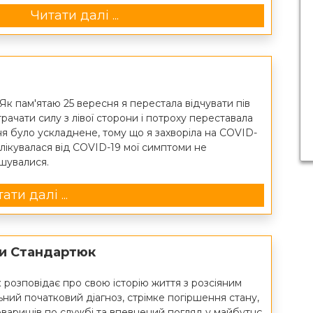
Читати далі ...
 Як пам'ятаю 25 вересня я перестала відчувати пів
втрачати силу з лівої сторони і потроху переставала
ня було ускладнене, тому що я захворіла на COVID-
ролікувалася від COVID-19 мої симптоми не
шувалися.
ати далі ...
ни Стандартюк
розповідає про свою історію життя з розсіяним
ний початковий діагноз, стрімке погіршення стану,
оваришів по службі та впевнений погляд у майбутнє.