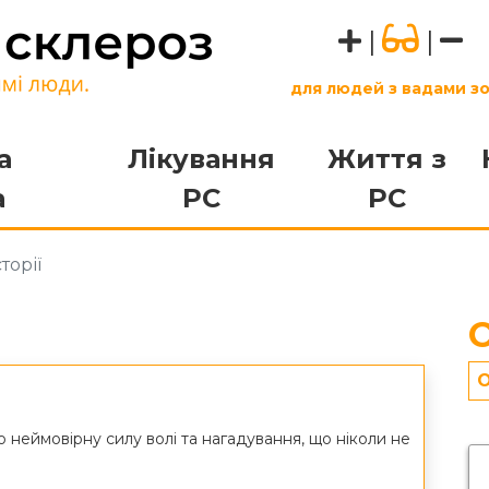
|
|
для людей з вадами з
а
Лікування
Життя з
а
РС
РС
торії
О
О
ро неймовірну силу волі та нагадування, що ніколи не