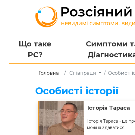
Що таке
Симптоми т
РС?
Діагностик
Головна
Співпраця
Особисті іс
Особисті історії
Історія Тараса
Історія Тараса - це п
можна здаватися.