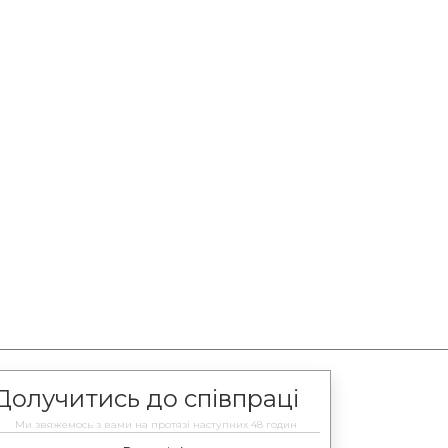
Долучитись до співпраці
Ми звяжемось з вами на протязі наступних 48 годин