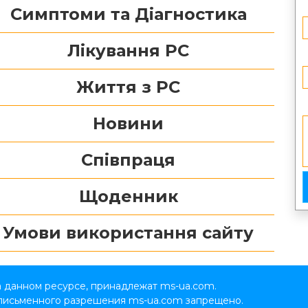
Симптоми та Діагностика
Лікування РС
Життя з РС
Новини
Співпраця
Щоденник
Умови використання сайту
а данном ресурсе, принадлежат ms-ua.com.
 письменного разрешения ms-ua.com запрещено.