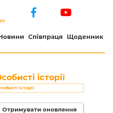
ору
Новини
Співпраця
Щоденник
собисті історії
собисті історії
Отримувати оновлення