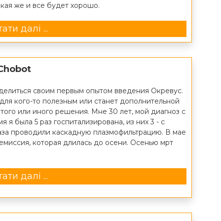
такая же и все будет хорошо.
ати далі ...
 Chobot
оделиться своим первым опытом введения Окревус.
для кого-то полезным или станет дополнительной
того или иного решения. Мне 30 лет, мой диагноз с
мя я была 5 раз госпитализирована, из них 3 - с
аза проводили каскадную плазмофильтрацию. В мае
емиссия, которая длилась до осени. Осенью мрт
ати далі ...