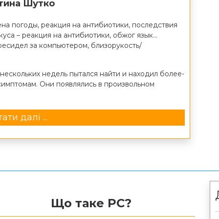
нтина Шутко
ена погоды, реакция на антибиотики, последствия
уса – реакция на антибиотики, обжог язык…
ресидел за компьютером, близорукость/
е нескольких недель пытался найти и находил более-
имптомам. Они появлялись в произвольном
ати далі ...
Що таке РС?