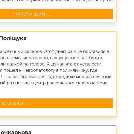
Читати далі ...
 Поліщука
рассеянный склероз. Этот диагноз мне поставили в
я он онемением головы, с ощущением как будто
ли палкой по голове. Я думал что от усталости
я пошел к невропатологу в поликлинику, где
РТ головного мозга и подтвердили мне рассеянный
вый раз попал в центр рассеянного склероза меня
ати далі ...
Бочкарьова