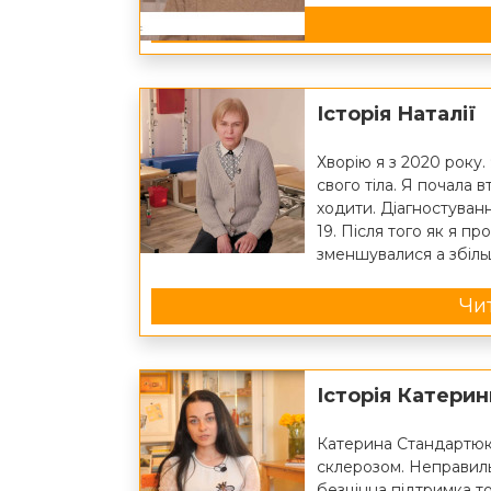
Історія Наталії
Хворію я з 2020 року.
свого тіла. Я почала 
ходити. Діагностуван
19. Після того як я п
зменшувалися а збіль
Чит
Історія Катери
Катерина Стандартюк 
склерозом. Неправиль
безцінна підтримка т