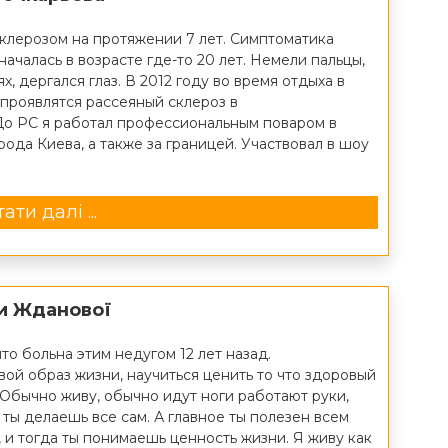
клерозом на протяжении 7 лет. Симптоматика
началась в возрасте где-то 20 лет. Немели пальцы,
х, дергался глаз. В 2012 году во время отдыха в
 проявлятся рассеяный склероз в
До РС я работал профессиональным поваром в
рода Киева, а также за границей. Участвовал в шоу
ати далі ...
и Жданової
то больна этим недугом 12 лет назад.
ой образ жизни, научиться ценить то что здоровый
 Обычно живу, обычно идут ноги работают руки,
ты делаешь все сам. А главное ты полезен всем
 и тогда ты понимаешь ценность жизни. Я живу как