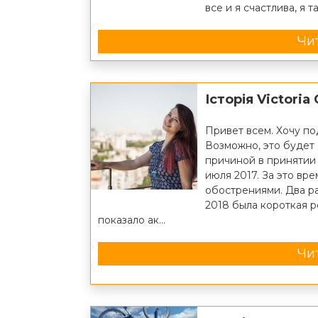
все и я счастлива, я 
Чит
Історія Victoria
Привет всем. Хочу п
Возможно, это будет 
причиной в принятии 
июля 2017. За это вре
обострениями. Два р
2018 была короткая р
показало ак...
Чит