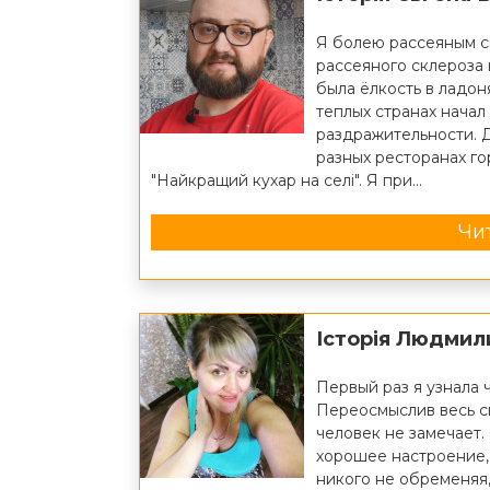
Я болею рассеяным с
рассеяного склероза 
была ёлкость в ладоня
теплых странах начал
раздражительности. 
разных ресторанах го
"Найкращий кухар на селі". Я при...
Чит
Історія Людмил
Первый раз я узнала ч
Переосмыслив весь св
человек не замечает.
хорошее настроение, 
никого не обременяя,