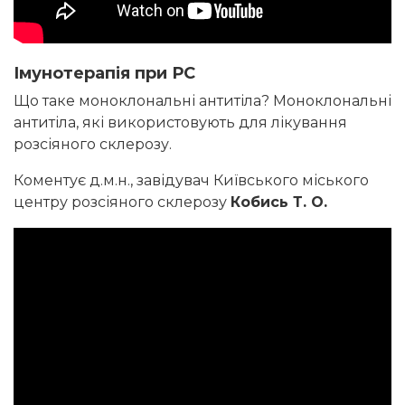
Імунотерапія при РС
Що таке моноклональні антитіла? Моноклональні
антитіла, які використовують для лікування
розсіяного склерозу.
Коментує д.м.н., завідувач Київського міського
центру розсіяного склерозу
Кобись Т. О.