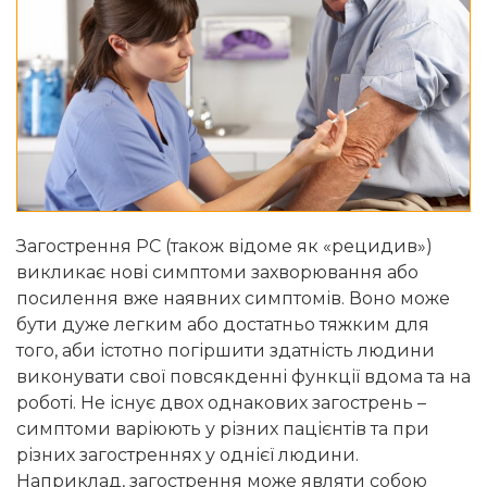
Загострення РС (також відоме як «рецидив»)
викликає нові симптоми захворювання або
посилення вже наявних симптомів. Воно може
бути дуже легким або достатньо тяжким для
того, аби істотно погіршити здатність людини
виконувати свої повсякденні функції вдома та на
роботі. Не існує двох однакових загострень –
симптоми варіюють у різних пацієнтів та при
різних загостреннях у однієї людини.
Наприклад, загострення може являти собою