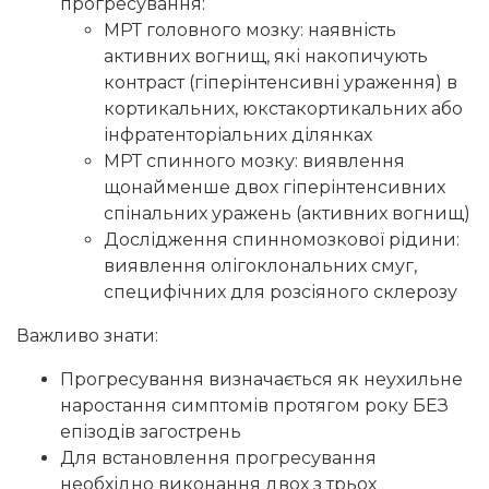
прогресування:
МРТ головного мозку: наявність
активних вогнищ, які накопичують
контраст (гіперінтенсивні ураження) в
кортикальних, юкстакортикальних або
інфратенторіальних ділянках
МРТ спинного мозку: виявлення
щонайменше двох гіперінтенсивних
спінальних уражень (активних вогнищ)
Дослідження спинномозкової рідини:
виявлення олігоклональних смуг,
специфічних для розсіяного склерозу
Важливо знати:
Прогресування визначається як неухильне
наростання симптомів протягом року БЕЗ
епізодів загострень
Для встановлення прогресування
необхідно виконання двох з трьох