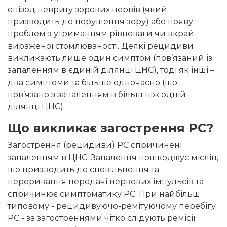
епізод невриту зорових нервів (який
призводить до порушення зору) або появу
проблем з утриманням рівноваги чи вкрай
вираженої стомлюваності. Деякі рецидиви
викликають лише один симптом (пов’язаний із
запаленням в єдиній ділянці ЦНС), тоді як інші –
два симптоми та більше одночасно (що
пов’язано з запаленням в більш ніж одній
ділянці ЦНС).
Що викликає загострення РС?
Загострення (рецидиви) РС спричинені
запаленням в ЦНС. Запалення пошкоджує мієлін,
що призводить до сповільнення та
переривання передачі нервових імпульсів та
спричинює симптоматику РС. При найбільш
типовому - рецидивуючо-ремітуючому перебігу
РС - за загостреннями чітко слідують ремісії.