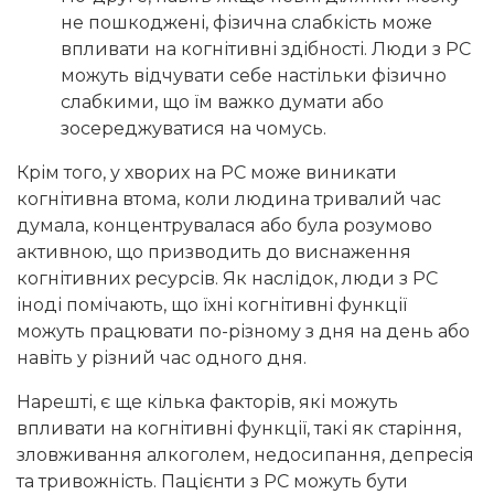
не пошкоджені, фізична слабкість може
впливати на когнітивні здібності. Люди з РС
можуть відчувати себе настільки фізично
слабкими, що їм важко думати або
зосереджуватися на чомусь.
Крім того, у хворих на РС може виникати
когнітивна втома, коли людина тривалий час
думала, концентрувалася або була розумово
активною, що призводить до виснаження
когнітивних ресурсів. Як наслідок, люди з РС
іноді помічають, що їхні когнітивні функції
можуть працювати по-різному з дня на день або
навіть у різний час одного дня.
Нарешті, є ще кілька факторів, які можуть
впливати на когнітивні функції, такі як старіння,
зловживання алкоголем, недосипання, депресія
та тривожність. Пацієнти з РС можуть бути