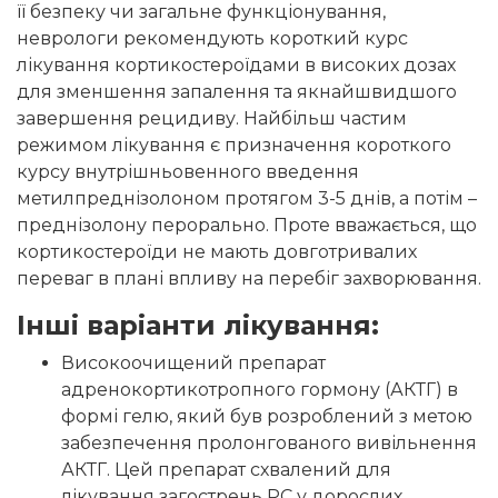
її безпеку чи загальне функціонування,
неврологи рекомендують короткий курс
лікування кортикостероїдами в високих дозах
для зменшення запалення та якнайшвидшого
завершення рецидиву. Найбільш частим
режимом лікування є призначення короткого
курсу внутрішньовенного введення
метилпреднізолоном протягом 3-5 днів, а потім –
преднізолону перорально. Проте вважається, що
кортикостероїди не мають довготривалих
переваг в плані впливу на перебіг захворювання.
Інші варіанти лікування:
Високоочищений препарат
адренокортикотропного гормону (АКТГ) в
формі гелю, який був розроблений з метою
забезпечення пролонгованого вивільнення
АКТГ. Цей препарат схвалений для
лікування загострень РС у дорослих.