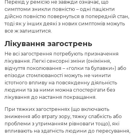
Перехід у ремісію не завжди означає, що
симптоми зникли повністю – одні пацієнти
дійсно повністю повернуться в попередній стан,
тоді як у інших деякі з нових симптомів можуть
все ж залишитися.
Лікування загострень
Не всі загострення потребують призначення
лікування. Легкі сенсорні зміни (оніміння,
відчуття поколювання – «голки та булавки») або
епізоди стомлюваності можуть не чинити
істотного впливу на повсякденну діяльність
людини та за ними можна спостерігати без
лікування до настання покращання.
При тяжких загостреннях (що включають
зниження або втрату зору, тяжку слабкість або
проблеми з утриманням рівноваги тощо), які
впливають на здатність людини до пересування,