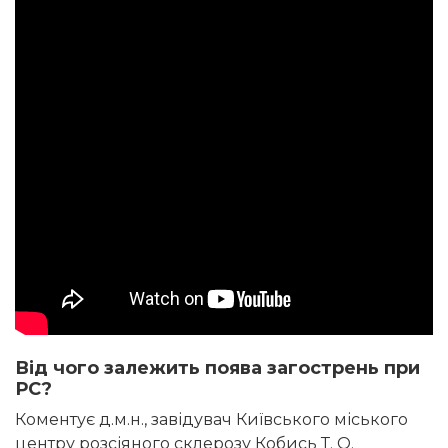
Від чого залежить поява загострень при
РС?
Коментує д.м.н., завідувач Київського міського
центру розсіяного склерозу Кобись Т. О.