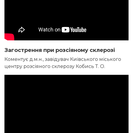
Загострення при розсіяному склерозі
Коментує д.м.н., завідувач Київського міського
центру розсіяного склерозу Кобись Т. О.