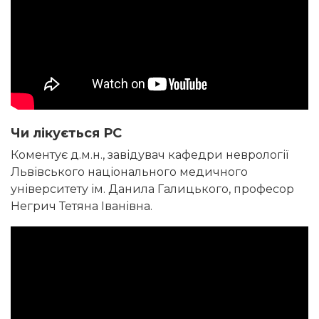
Чи лікується РС
Коментує д.м.н., завідувач кафедри неврології
Львівського національного медичного
університету ім. Данила Галицького, професор
Негрич Тетяна Іванівна.