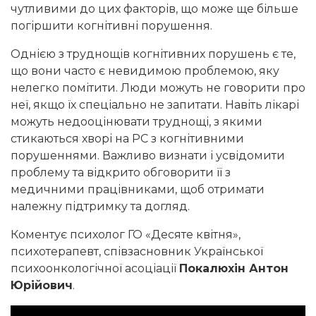
чутливими до цих факторів, що може ще більше
погіршити когнітивні порушення.
Однією з труднощів когнітивних порушень є те,
що вони часто є невидимою проблемою, яку
нелегко помітити. Люди можуть не говорити про
неї, якщо їх спеціально не запитати. Навіть лікарі
можуть недооцінювати труднощі, з якими
стикаються хворі на РС з когнітивними
порушеннями. Важливо визнати і усвідомити
проблему та відкрито обговорити її з
медичними працівниками, щоб отримати
належну підтримку та догляд.
Коментує психолог ГО «Десяте квітня»,
психотерапевт, співзасновник Української
психоонкологічної асоціації
Покалюхін Антон
Юрійович
.