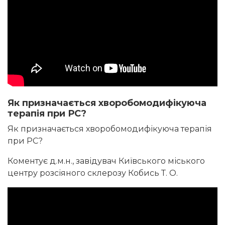
Як призначається хворобомодифікуюча
терапія при РС?
Як призначається хворобомодифікуюча терапія
при РС?
Коментує д.м.н., завідувач Київського міського
центру розсіяного склерозу Кобись Т. О.