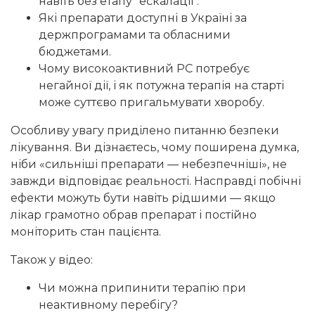
навіть без етапу "ескалації".
Які препарати доступні в Україні за
держпрограмами та обласними
бюджетами.
Чому високоактивний РС потребує
негайної дії, і як потужна терапія на старті
може суттєво пригальмувати хворобу.
Особливу увагу приділено питанню безпеки
лікування. Ви дізнаєтесь, чому поширена думка,
ніби «сильніші препарати — небезпечніші», не
завжди відповідає реальності. Насправді побічні
ефекти можуть бути навіть рідшими — якщо
лікар грамотно обрав препарат і постійно
моніторить стан пацієнта.
Також у відео:
Чи можна припинити терапію при
неактивному перебігу?