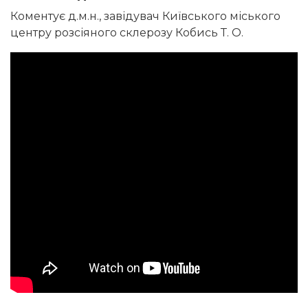
Коментує д.м.н., завідувач Київського міського
центру розсіяного склерозу Кобись Т. О.