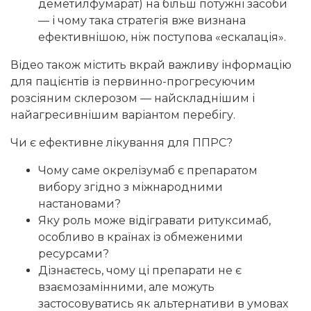
деметилфумарат) на більш потужні засоби
— і чому така стратегія вже визнана
ефективнішою, ніж поступова «ескалація».
Відео також містить вкрай важливу інформацію
для пацієнтів із первинно-прогресуючим
розсіяним склерозом — найскладнішим і
найагресивнішим варіантом перебігу.
Чи є ефективне лікування для ППРС?
Чому саме окрелізумаб є препаратом
вибору згідно з міжнародними
настановами?
Яку роль може відігравати ритуксимаб,
особливо в країнах із обмеженими
ресурсами?
Дізнаєтесь, чому ці препарати не є
взаємозамінними, але можуть
застосовуватись як альтернативи в умовах