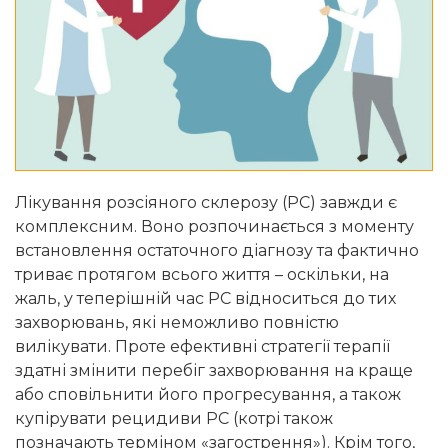
Лікування розсіяного склерозу (РС) завжди є
комплексним. Воно розпочинається з моменту
встановлення остаточного діагнозу та фактично
триває протягом всього життя – оскільки, на
жаль, у теперішній час РС відноситься до тих
захворювань, які неможливо повністю
вилікувати. Проте ефективні стратегії терапії
здатні змінити перебіг захворювання на краще
або сповільнити його прогресування, а також
купірувати рецидиви РС (котрі також
позначають терміном «загострення»). Крім того,