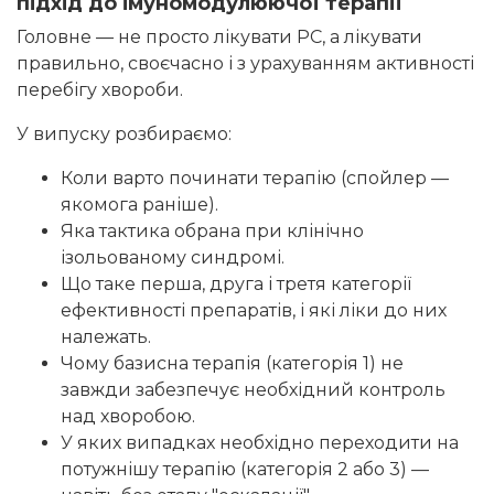
підхід до імуномодулюючої терапії
Головне — не просто лікувати РС, а лікувати
правильно, своєчасно і з урахуванням активності
перебігу хвороби.
У випуску розбираємо:
Коли варто починати терапію (спойлер —
якомога раніше).
Яка тактика обрана при клінічно
ізольованому синдромі.
Що таке перша, друга і третя категорії
ефективності препаратів, і які ліки до них
належать.
Чому базисна терапія (категорія 1) не
завжди забезпечує необхідний контроль
над хворобою.
У яких випадках необхідно переходити на
потужнішу терапію (категорія 2 або 3) —