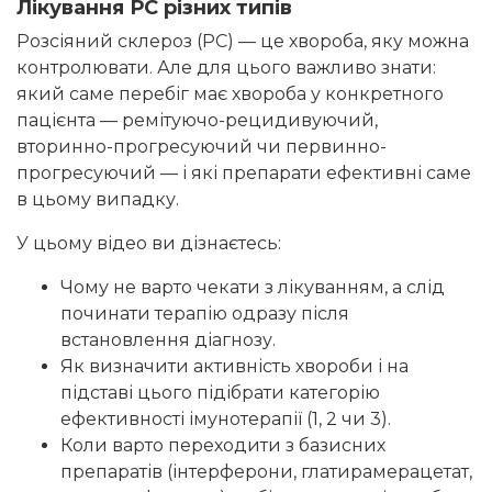
Лікування РС різних типів
Розсіяний склероз (РС) — це хвороба, яку можна
контролювати. Але для цього важливо знати:
який саме перебіг має хвороба у конкретного
пацієнта — ремітуючо-рецидивуючий,
вторинно-прогресуючий чи первинно-
прогресуючий — і які препарати ефективні саме
в цьому випадку.
У цьому відео ви дізнаєтесь:
Чому не варто чекати з лікуванням, а слід
починати терапію одразу після
встановлення діагнозу.
Як визначити активність хвороби і на
підставі цього підібрати категорію
ефективності імунотерапії (1, 2 чи 3).
Коли варто переходити з базисних
препаратів (інтерферони, глатирамерацетат,