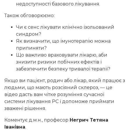
недоступності базового лікування.
Також обговорюємо:
Чи є сенс лікувати клінічно ізольований
синдром?
Як визначити, що імунотерапію можна
припиняти?
Що важливо враховувати лікарю, аби
знизити ризики побічних ефектів і
забезпечити безпеку тривалої терапії?
Якщо ви пацієнт, родич або лікар, який працює з
людьми, що мають розсіяний склероз, — це
відео дасть вам чітке розуміння сучасної
системи лікування РС і допоможе приймати
зважені рішення.
Коментує д.м.н., професор
Негрич Тетяна
Іванівна
.