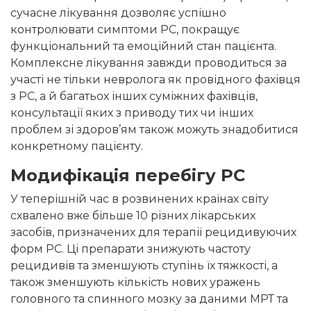
сучасне лікування дозволяє успішно
контролювати симптоми РС, покращує
функціональний та емоційний стан пацієнта.
Комплексне лікування завжди проводиться за
участі не тільки невролога як провідного фахівця
з РС, а й багатьох інших суміжних фахівців,
консультації яких з приводу тих чи інших
проблем зі здоров’ям також можуть знадобитися
конкретному пацієнту.
Модифікація перебігу РС
У теперішній час в розвинених країнах світу
схвалено вже більше 10 різних лікарських
засобів, призначених для терапії рецидивуючих
форм РС. Ці препарати знижують частоту
рецидивів та зменшують ступінь їх тяжкості, а
також зменшують кількість нових уражень
головного та спинного мозку за даними МРТ та