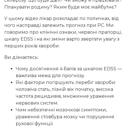
склерозу. Що буде далі? Чи зможу я працювати?
Планувати родину? Яким буде моє майбутнє?
У цьому відео лікар розкладає по поличках, від
чого насправді залежить прогноз при РС. Ми
говоримо про клінічні ознаки, червоні прапорці,
шкалу EDSS і на які зміни варто звертати увагу з
перших років хвороби.
Ви дізнаєтесь:
Чому досягнення 4 балів за шкалою EDSS —
важлива межа для прогнозу.
Які фактори погіршують перебіг хвороби:
чоловіча стать, пізній вік початку, висока
частота рецидивів, множинне ураження
нервових систем.
Чим небезпечні мозочкові симптоми,
ураження стовбура мозку чи порушення
рухової функції.