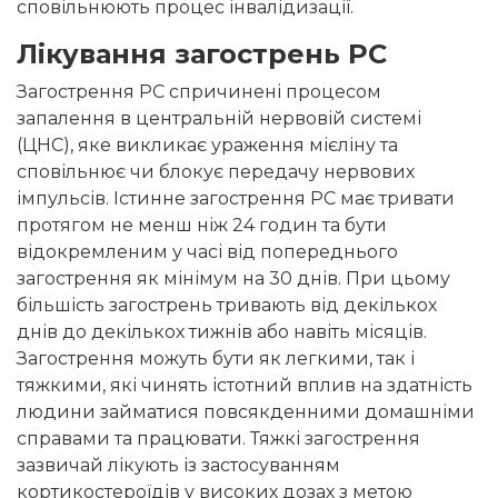
сповільнюють процес інвалідизації.
Лікування загострень РС
Загострення РС спричинені процесом
запалення в центральній нервовій системі
(ЦНС), яке викликає ураження мієліну та
сповільнює чи блокує передачу нервових
імпульсів. Істинне загострення РС має тривати
протягом не менш ніж 24 годин та бути
відокремленим у часі від попереднього
загострення як мінімум на 30 днів. При цьому
більшість загострень тривають від декількох
днів до декількох тижнів або навіть місяців.
Загострення можуть бути як легкими, так і
тяжкими, які чинять істотний вплив на здатність
людини займатися повсякденними домашніми
справами та працювати. Тяжкі загострення
зазвичай лікують із застосуванням
кортикостероїдів у високих дозах з метою