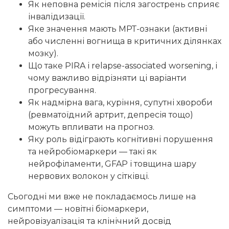
Як неповна ремісія після загострень сприяє
інвалідизації.
Яке значення мають МРТ-ознаки (активні
або численні вогнища в критичних ділянках
мозку).
Що таке PIRA і relapse-associated worsening, і
чому важливо відрізняти ці варіанти
прогресування.
Як надмірна вага, куріння, супутні хвороби
(ревматоїдний артрит, депресія тощо)
можуть впливати на прогноз.
Яку роль відіграють когнітивні порушення
та нейробіомаркери — такі як
нейрофіламенти, GFAP і товщина шару
нервових волокон у сітківці.
Сьогодні ми вже не покладаємось лише на
симптоми — новітні біомаркери,
нейровізуалізація та клінічний досвід