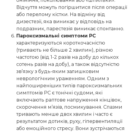
оніміння, поколювання або «шпильки».
Відчуття можуть погіршитися після операції
або перелому кістки. На відміну від
дизестезії, яка виникає у відповідь на
подразник, парестезія виникає спонтанно.
Пароксизмальні симптоми РС
характеризуються короткочасністю
(тривають не більше 2 хвилин), різною
частотою (від 1-2 разів на добу до кількох
сотень разів на добу), а також відсутністю
зв’язку з будь-яким залишковим
неврологічним ураженням. Одним з
найпоширеніших типів пароксизмальних
симптомів РС є тонічні судоми, які
включають раптове напруження кінцівок,
скорочення м’язів, посмикування. Спазми
тривають менше двох хвилин і часто є
результатом дотиків, руху, гіпервентиляції
або емоційного стресу. Вони зустрічаються