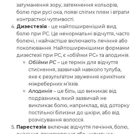
затуманення зору, затемнення кольорів,
болю при русі ока, появі сліпих плям і втрати
контрастної чутливості.
Дизестезія
- це найпоширеніший вид
болю при РС. Це ненормальні відчуття, часто
болючі, і найчастіше включають печіння або
поколювання. Найпоширенішими формами
дизестезії при РС, є «обійми РС» та алодинія.
Обійми РС
– це термін для відчуття
стиснення, зазвичай навколо тулуба,
яке є результатом звуження крихітних
міжреберних м’язів.
Алодинія
– це біль, що виникає від
подразника, який зазвичай не
викликає болю, наприклад, від доторку
постільної білизни до шкіри, або від
розчісування волосся.
Парестезія
включає відчуття печіння, болю,