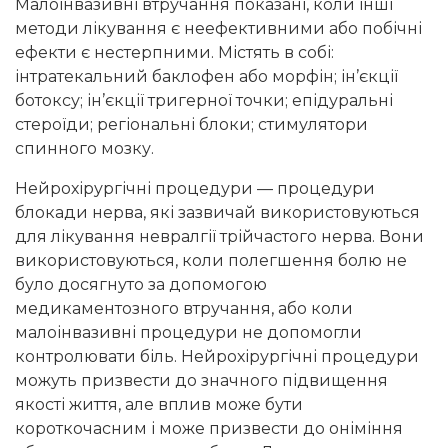
Малоінвазивні втручання показані, коли інші
методи лікування є неефективними або побічні
ефекти є нестерпними. Містять в собі:
інтратекальний баклофен або морфін; ін’єкції
ботоксу; ін’єкції тригерної точки; епідуральні
стероїди; регіональні блоки; стимулятори
спинного мозку.
Нейрохірургічні процедури — процедури
блокади нерва, які зазвичай використовуються
для лікування невралгії трійчастого нерва. Вони
використовуються, коли полегшення болю не
було досягнуто за допомогою
медикаментозного втручання, або коли
малоінвазивні процедури не допомогли
контролювати біль. Нейрохірургічні процедури
можуть призвести до значного підвищення
якості життя, але вплив може бути
короткочасним і може призвести до оніміння