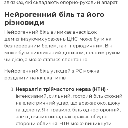
зв’язках, які складають опорно-руховий апарат.
Нейрогенний біль та його
різновиди
Нейрогенний біль виникає внаслідок
демієлінізуючих уражень ЦНС, може бути як
безперервним болем, так і періодичним. Він
може бути викликаний дотиком, певним рухом
чи дією, а може статися спонтанно.
Нейрогенний біль у людей з РС можна
розділити на кілька типів:
Невралгія трійчастого нерва (НТН)
-
інтенсивний, сильний, гострий біль схожий
на електричний удар, що вражає око, щоку
та щелепу. Як правило, біль односторонній,
але в деяких випадках вражає обидві
сторони обличчя. НТН може виникнути