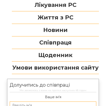
Лікування РС
Життя з РС
Новини
Співпраця
Щоденник
Умови використання сайту
Долучитись до співпраці
Ми звяжемось з вами на протязі наступних 48 годин
Ваше ім’я