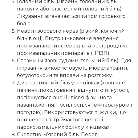
Головний біль (мігрень, головний біль
напруги або кластерний головний біль).
Лікування визначається типом головного
болю.
Неврит зорового нерва (різкий, колючий
біль в оці). Внутрішньовенне введення
протизапальних стероїдів та нестероїдних
протизапальних препаратів (НПЗП).
Спазми (м’язові судоми, тягнучий біль). Для
лікування використовують міорелаксанти,
ботулотоксин та вправи на розтяжку.
Дизестетичний біль у кінцівках (хронічне
печіння, поколювання, відчуття стягнутості,
погіршується вночі і після фізичного
навантаження, посилюється температурою і
погодою). Використовуються ті ж ліки, що і
при невралгії трійчастого нерва і
пароксизмальних болях у кінцівках.
Скелетно-м’язовий біль. Перед