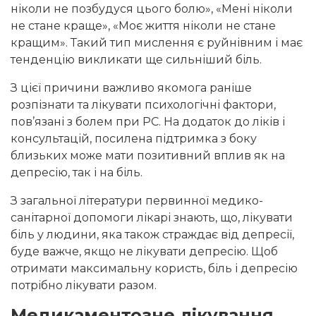
ніколи не позбудуся цього болю», «Мені ніколи
не стане краще», «Моє життя ніколи не стане
кращим». Такий тип мислення є руйнівним і має
тенденцію викликати ще сильніший біль.
З цієї причини важливо якомога раніше
розпізнати та лікувати психологічні фактори,
пов’язані з болем при РС. На додаток до ліків і
консультацій, посилена підтримка з боку
близьких може мати позитивний вплив як на
депресію, так і на біль.
З загальної літератури первинної медико-
санітарної допомоги лікарі знають, що, лікувати
біль у людини, яка також страждає від депресії,
буде важче, якщо не лікувати депресію. Щоб
отримати максимальну користь, біль і депресію
потрібно лікувати разом.
Медикаментозне лікування