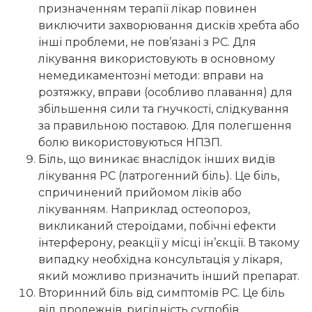
призначенням терапії лікар повинен
виключити захворювання дисків хребта або
інші проблеми, не пов’язані з РС. Для
лікування використовують в основному
немедикаментозні методи: вправи на
розтяжку, вправи (особливо плавання) для
збільшення сили та гнучкості, слідкування
за правильною поставою. Для полегшення
болю використовуються НПЗП.
Біль, що виникає внаслідок інших видів
лікування РС (латрогенний біль). Це біль,
спричинений прийомом ліків або
лікуванням. Наприклад остеопороз,
викликаний стероїдами, побічні ефекти
інтерферону, реакції у місці ін’єкції. В такому
випадку необхідна консультація у лікаря,
який можливо призначить інший препарат.
Вторинний біль від симптомів РС. Це біль
від пролежнів, ригідність суглобів,