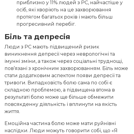
приблизно у 11% людей з РС, найчастіше у
осіб, які хворіють на це захворювання
протягом багатьох років і мають більш
прогресивний перебіг.
Біль та депресія
Люди з РС мають підвищений ризик
виникнення депресії через неврологічні та
імунні зміни, а також через соціальні труднощі,
пов’язані з хронічним захворюванням. Біль може
стати додатковим аспектом появи депресії та
тривоги. Випадковість болю сама по собі є
складною проблемою, а підвищена втома в
результаті болю може ще більше обмежити
повсякденну діяльність і вплинути на якість
життя.
Емоційна частина болю може мати руйнівні
наслідки. Люди можуть говорити собі, що «Я