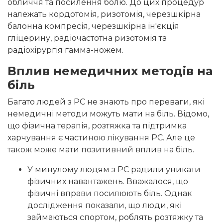
обличчя та посилення болю. До цих процедур
належать кордотомія, ризотомія, черезшкірна
балонна компресія, черезшкірна ін'єкція
гліцерину, радіочастотна ризотомія та
радіохірургія гамма-ножем.
Вплив немедичних методів на
біль
Багато людей з РС не знають про переваги, які
немедичні методи можуть мати на біль. Відомо,
що фізична терапія, розтяжка та підтримка
харчування є частиною лікування РС. Але це
також може мати позитивний вплив на біль.
У минулому людям з РС радили уникати
фізичних навантажень. Вважалося, що
фізичні вправи посилюють біль. Однак
дослідження показали, що люди, які
займаються спортом, роблять розтяжку та