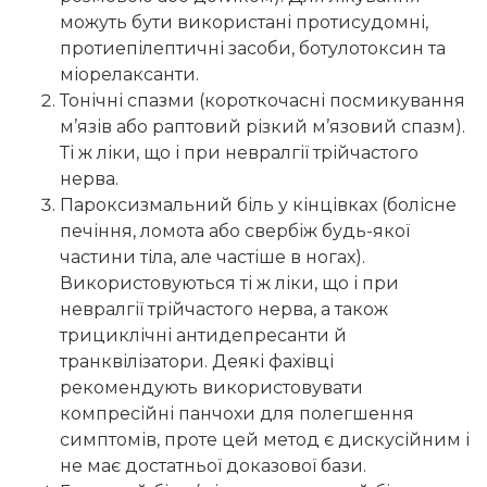
можуть бути використані протисудомні,
протиепілептичні засоби, ботулотоксин та
міорелаксанти.
Тонічні спазми (короткочасні посмикування
м’язів або раптовий різкий м’язовий спазм).
Ті ж ліки, що і при невралгії трійчастого
нерва.
Пароксизмальний біль у кінцівках (болісне
печіння, ломота або свербіж будь-якої
частини тіла, але частіше в ногах).
Використовуються ті ж ліки, що і при
невралгії трійчастого нерва, а також
трициклічні антидепресанти й
транквілізатори. Деякі фахівці
рекомендують використовувати
компресійні панчохи для полегшення
симптомів, проте цей метод є дискусійним і
не має достатньої доказової бази.