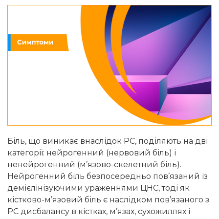
Біль, що виникає внаслідок РС, поділяють на дві
категорії: нейрогенний (нервовий біль) і
ненейрогенний (м’язово-скелетний біль).
Нейрогенний біль безпосередньо пов’язаний із
демієлінізуючими ураженнями ЦНС, тоді як
кістково-м’язовий біль є наслідком пов’язаного з
РС дисбалансу в кістках, м’язах, сухожиллях і