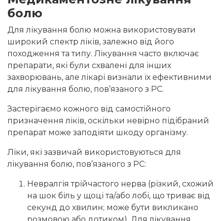
болю
Для лікування болю можна використовувати
широкий спектр ліків, залежно від його
походження та типу. Лікування часто включає
препарати, які були схвалені для інших
захворювань, але лікарі визнали їх ефективними
для лікування болю, пов’язаного з РС.
Застерігаємо кожного від самостійного
призначення ліків, оскільки невірно підібраний
препарат може заподіяти шкоду організму.
Ліки, які зазвичай використовуються для
лікування болю, пов’язаного з РС:
Невралгія трійчастого нерва (різкий, схожий
на шок біль у щоці та/або лобі, що триває від
секунд до хвилин; може бути викликано
розмовою або дотиком). Для лікування