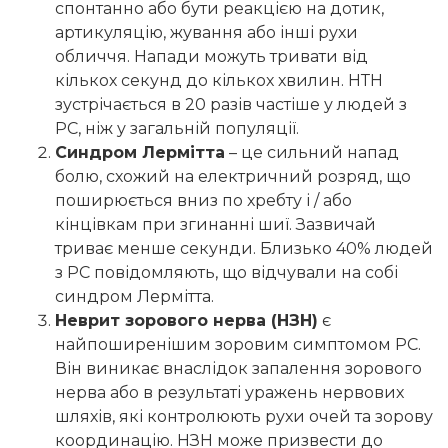
спонтанно або бути реакцією на дотик,
артикуляцію, жування або інші рухи
обличчя. Напади можуть тривати від
кількох секунд до кількох хвилин. НТН
зустрічається в 20 разів частіше у людей з
РС, ніж у загальній популяції.
Синдром Лермітта
– це сильний напад
болю, схожий на електричний розряд, що
поширюється вниз по хребту і / або
кінцівкам при згинанні шиї. Зазвичай
триває менше секунди. Близько 40% людей
з РС повідомляють, що відчували на собі
синдром Лермітта.
Неврит зорового нерва (НЗН)
є
найпоширенішим зоровим симптомом РС.
Він виникає внаслідок запалення зорового
нерва або в результаті уражень нервових
шляхів, які контролюють рухи очей та зорову
координацію. НЗН може призвести до