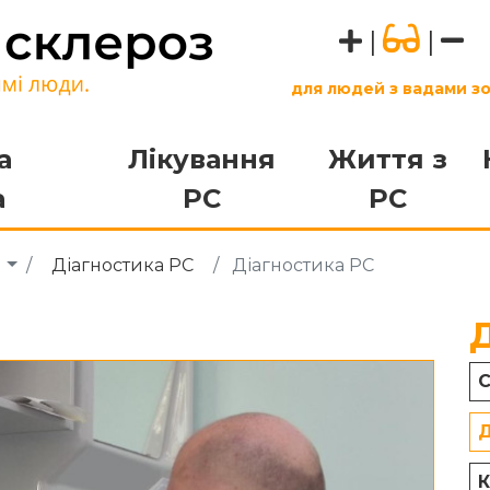
|
|
для людей з вадами з
а
Лікування
Життя з
а
РС
РС
а
Діагностика РС
Діагностика РС
С
Д
К