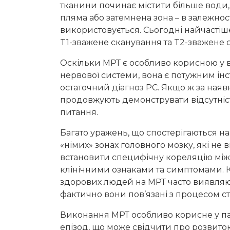
тканини починає містити більше води, 
пляма або затемнена зона – в залежност
використовується. Сьогодні найчасті
T1-зважене сканування та T2-зважене 
Оскільки МРТ є особливо корисною у в
нервової системи, вона є потужним ін
остаточний діагноз РС. Якщо ж за наяв
продовжують демонструвати відсутніст
питання.
Багато уражень, що спостерігаються на
«німих» зонах головного мозку, які н
встановити специфічну кореляцію мі
клінічними ознаками та симптомами. Крі
здорових людей на МРТ часто виявляют
фактично вони пов’язані з процесом ст
Виконання МРТ особливо корисне у пац
епізод, що може свідчити про розвиток