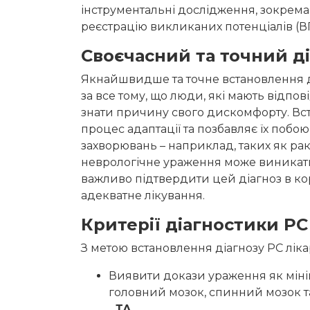
інструментальні дослідження, зокрема 
реєстрацію викликаних потенціалів (ВП
Своєчасний та точний д
Якнайшвидше та точне встановлення д
за все тому, що люди, які мають відпов
знати причину свого дискомфорту. Вст
процес адаптації та позбавляє їх поб
захворювань – наприклад, таких як рак
неврологічне ураження може виникати в
важливо підтвердити цей діагноз в к
адекватне лікування.
Критерії діагностики РС
З метою встановлення діагнозу РС ліка
Виявити докази ураження як міні
головний мозок, спинний мозок т
ТА