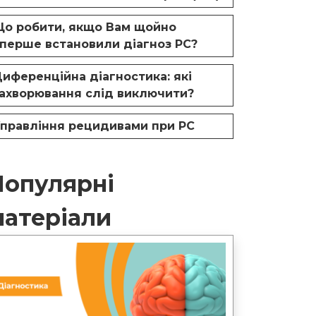
о робити, якщо Вам щойно
перше встановили діагноз РС?
иференційна діагностика: які
ахворювання слід виключити?
правління рецидивами при РС
Популярні
матеріали