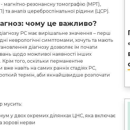
- магнітно-резонансну томографію (МРТ),
) та аналіз цереброспінальної рідини (ЦСР).
іагноз: чому це важливо?
іагнозу РС має вирішальне значення – перш
ідні неврологічні симптомами, хочуть та мають
ановлення діагнозу дозволяє їм почати
оювань щодо можливої наявності інших
. Крім того, оскільки перманентне
же навіть на самих ранніх стадіях РС,
ороткий термін, аби якнайшвидше розпочати
р мусить:
мум у двох окремих ділянках ЦНС, яка включає
а зорові нерви