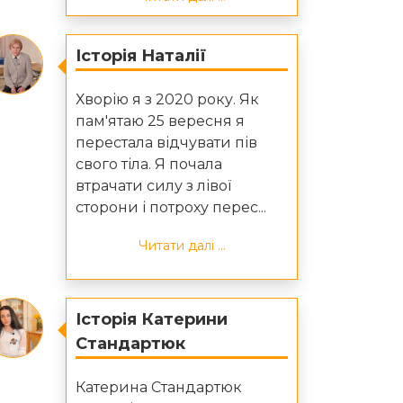
Історія Наталії
Хворію я з 2020 року. Як
пам'ятаю 25 вересня я
перестала відчувати пів
свого тіла. Я почала
втрачати силу з лівої
сторони і потроху перес...
Читати далі ...
Історія Катерини
Стандартюк
Катерина Стандартюк