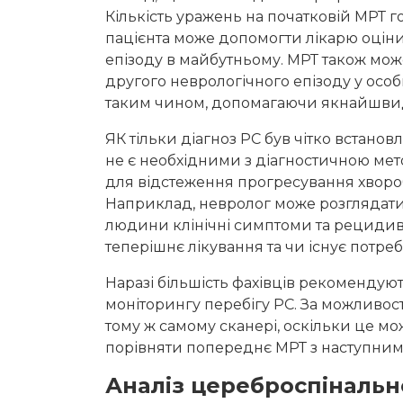
Кількість уражень на початковій МРТ г
пацієнта може допомогти лікарю оцін
епізоду в майбутньому. МРТ також мож
другого неврологічного епізоду у особ
таким чином, допомагаючи якнайшвид
ЯК тільки діагноз РС був чітко встан
не є необхідними з діагностичною ме
для відстеження прогресування хворо
Наприклад, невролог може розглядати а
людини клінічні симптоми та рецидив
теперішнє лікування та чи існує потреба
Наразі більшість фахівців рекомендую
моніторингу перебігу РС. За можливос
тому ж самому сканері, оскільки це м
порівняти попереднє МРТ з наступним
Аналіз цереброспінальн