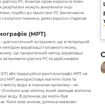
діагноз РС. Аналізи крові корисні в плані
їх результати можуть виключити інші
птоми, подібні до таких при РС (включаючи
сполучної тканини, деякі рідкісні спадкові
мографія (MРТ)
– діагностичний інструмент, що в теперішній
методом візуалізації головного мозку,
О
нізму. Це пріоритетний метод візуалізації
 встановити діагноз РС та здійснювати
 (КТ) або традиційної рентгенографії, МРТ не
ого МРТ використовує магнітні поля та
 вмісту води в тканинах організму – як
х. Оскільки шар мієліну, який захищає волокна
хує воду. В ділянках, де мієлін був
є. Коли жир зникає, ділянка нервової