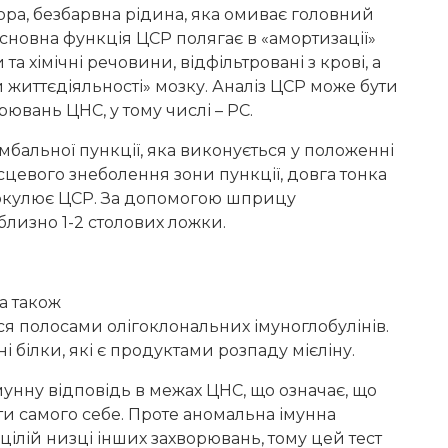
ора, безбарвна рідина, яка омиває головний
основна функція ЦСР полягає в «амортизації»
а хімічні речовини, відфільтровані з крові, а
 життєдіяльності» мозку. Аналіз ЦСР може бути
рювань ЦНС, у тому числі – РС.
альної пункції, яка виконується у положенні
сцевого знеболення зони пункції, довга тонка
циркулює ЦСР. За допомогою шприцу
близно 1-2 столових ложки.
 а також
ься полосами олігоклональних імуноглобулінів.
і білки, які є продуктами розпаду мієліну.
мунну відповідь в межах ЦНС, що означає, що
ти самого себе. Проте аномальна імунна
цілій низці інших захворювань, тому цей тест