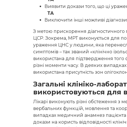
Виявити докази того, що ці ураже
ТА
Виключити інші можливі діагнози
З метою прискорення діагностичного п
ЦСР. Зокрема, МРТ виконується для по
ураження ЦНС у людини, яка перенесл
симптомів – так званий «клінічно ізол
використана для підтвердження того ф
різні моменти часу. В деяких випадка
використана присутність зон олігоклон
Загальні клініко-лабора
використовуються для в
Лікарі виконують різні обстеження з м
вербальних функцій, мовлення та коорд
випадках медичний анамнез пацієнта 
докази на користь відповідності кліні