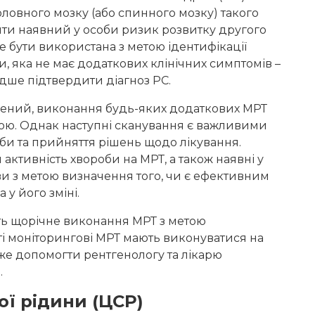
оловного мозку (або спинного мозку) такого
ити наявний у особи ризик розвитку другого
е бути використана з метою ідентифікації
и, яка не має додаткових клінічних симптомів –
ше підтвердити діагноз РС.
овлений, виконання будь-яких додаткових МРТ
тою. Однак наступні сканування є важливими
би та прийняття рішень щодо лікування.
ктивність хвороби на МРТ, а також наявні у
и з метою визначення того, чи є ефективним
 у його зміні.
ть щорічне виконання МРТ з метою
ті моніторингові МРТ мають виконуватися на
оже допомогти рентгенологу та лікарю
.
ої рідини (ЦСР)