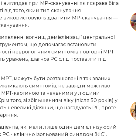
і виглядає при МР-скануванні як яскрава біла
і від того, який тип сканування
ше використовують два типи МР-сканування —
сканування.
иявленні вогнищ демієлінізації центральної
струментом, що допомагає встановити
ності неврологічних симптомів повторні МРТ
ь уражень, діагноз РС слід поставити під
 МРТ, можуть бути розташовані в так званих
е викликають симптомів, не завжди можливо
ж МРТ-картиною та наявними у людини
м того, зі збільшенням віку (після 50 років) у
ь невеликі ділянки, що нагадують РС, проте
аріння.
ієнтів, які мали лише один демієлінізуюсий
 РС - клінічно ізольований синдром (КІС).