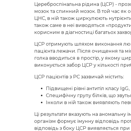
Цереброспінальна рідина (ЦСР) - проз
мозок та спинний мозок. В той час як 
ЦНС, в ній також циркулюють нутрієнти т
також саме в неї виводяться «продукти
корисним в діагностиці багатьох захво
ЦСР отримують шляхом виконання люмб
пацієнта лежачи. Після очищення та мі
голка вводиться в простір, у якому 
виконується забор ЦСР у кількості при
ЦСР пацієнтів з РС зазвичай містить:
Підвищені рівні антитіл класу IgG,
Специфічну групу білків, що звут
Інколи в ній також виявляють певн
Ці результати вказують на аномальну і
організм формує імунну відповідь про
відповідь з боку ЦСР виявляється при 