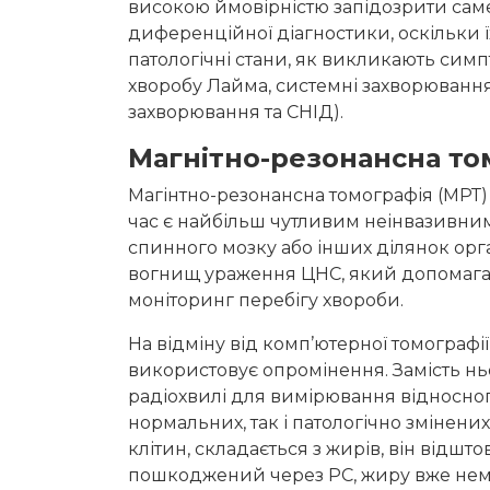
високою ймовірністю запідозрити саме 
диференційної діагностики, оскільки 
патологічні стани, як викликають сим
хворобу Лайма, системні захворювання 
захворювання та СНІД).
Магнітно-резонансна то
Магінтно-резонансна томографія (МРТ) 
час є найбільш чутливим неінвазивним 
спинного мозку або інших ділянок орга
вогнищ ураження ЦНС, який допомагає
моніторинг перебігу хвороби.
На відміну від комп’ютерної томографії
використовує опромінення. Замість нь
радіохвилі для вимірювання відносного
нормальних, так і патологічно змінени
клітин, складається з жирів, він відштов
пошкоджений через РС, жиру вже нема