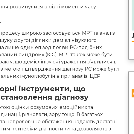
ння розвинулися в різні моменти часу
.
роцесу широко застосовується МРТ та аналіз
шуку другої ділянки демієлінізуючого
а лише один епізод появи РС-подібних
ьований синдром» (КІС). МРТ також може бути
акту, що демієлінізуючі ураження з’явилися в
х з метою підтвердження діагнозу РС може бути
альних імуноглобулінів при аналізі ЦСР.
торні інструменти, що
становлення діагнозу
етою оцінки розумових, емоційних та
инації, рівноваги, зору тощо. В багатьох
та неврологічне обстеження надають достатні
чним критеріям діагностики та дозволяють з