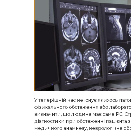
У теперішній час не існує якихось пат
фізикального обстеження або лаборато
визначити, що людина має саме РС. Стр
діагностики при обстеженні пацієнта 
медичного анамнезу, неврологічне обс