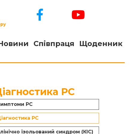
ору
Новини
Співпраця
Щоденник
Діагностика РС
имптоми РС
іагностика РС
лінічно ізольований синдром (КІС)