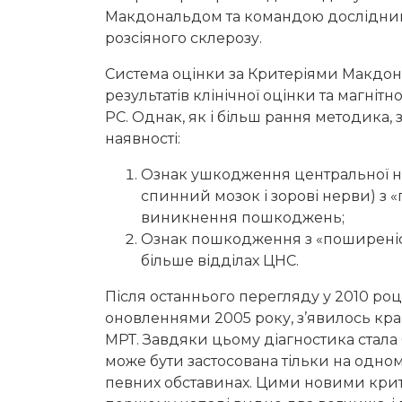
Макдональдом та командою дослідникі
розсіяного склерозу.
Система оцінки за Критеріями Макдо
результатів клінічної оцінки та магніт
РС. Однак, як і більш рання методика,
наявності:
Ознак ушкодження центральної не
спинний мозок і зорові нерви) з «
виникнення пошкоджень;
Ознак пошкодження з «поширеністю
більше відділах ЦНС.
Після останнього перегляду у 2010 роц
оновленнями 2005 року, з’явилось кр
МРТ. Завдяки цьому діагностика стала
може бути застосована тільки на одно
певних обставинах. Цими новими крит