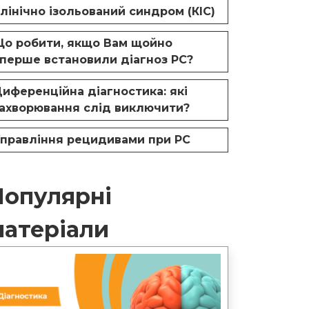
лінічно ізольований синдром (КІС)
о робити, якщо Вам щойно
перше встановили діагноз РС?
иференційна діагностика: які
ахворювання слід виключити?
правління рецидивами при РС
Популярні
матеріали