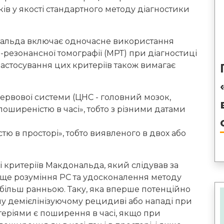
в у якості стандартного методу діагностики
нальда включає одночасне використання
но-резонансної томографії (МРТ) при діагностиці
 застосування цих критеріїв також вимагає
рвової системи (ЦНС - головний мозок,
поширеністю в часі», тобто з різними датами
 в просторі», тобто виявленого в двох або
і критеріїв Макдональда, який слідував за
аще розуміння РС та удосконалення методу
 більш ранньою. Таку, яка вперше потенційно
му демієлінізуючому рецидиві або нападі при
еріями є поширення в часі, якщо при