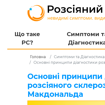
Що таке
Симптоми т
РС?
Діагностик
Головна
Симптоми та Діагностик
Основні принципи діагностики розс
Основні принципи 
розсіяного склероз
Макдональда