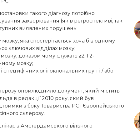
 РС.
 постановки такого діагнозу потрібно
вання захворювання (як в ретроспективі, так
аступних виявлених порушень:
 мозку, яка спостерігається хоча б в одному
ьох ключових відділах мозку;
 мозку, доказом чому служать ≥2 T2-
нному мозку;
і специфічних олігоклональних груп і / або
клерозу оприлюднило документ, який містить
ьда в редакції 2010 року, який був
підтримки з боку Товариства РС і Європейського
сіяного склерозу.
, лікар з Амстердамського вільного