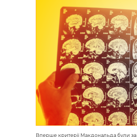
Вперше критерії Макдональда були за