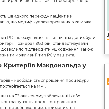
ширення як в часі, так і в просторі, і якщо
сть швидкого переходу пацієнтів з
пію, що модифікує захворювання, яка може
и РС, що базувалися на клінічних даних були
Критерії Познера (1983 рік) стандартизували
що дозволило підтвердити ушкодження. Також
різнити можливий тип РС у пацієнта.
о Критеріїв Макдональда у
итеріїв – необхідність спрощення процедури
остерігається на МРТ.
) на Т2-зваженому зображенні і / або
 контрастування в ході контрольного
внянні з зображенням, отриманим на