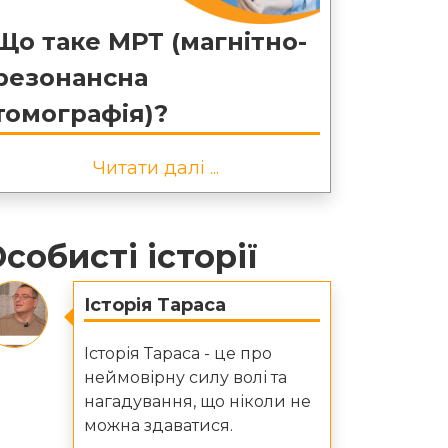
Що таке МРТ (магнітно-
резонансна
томографія)?
Читати далі ...
собисті історії
Історія Тараса
Історія Тараса - це про
неймовірну силу волі та
нагадування, що ніколи не
можна здаватися.