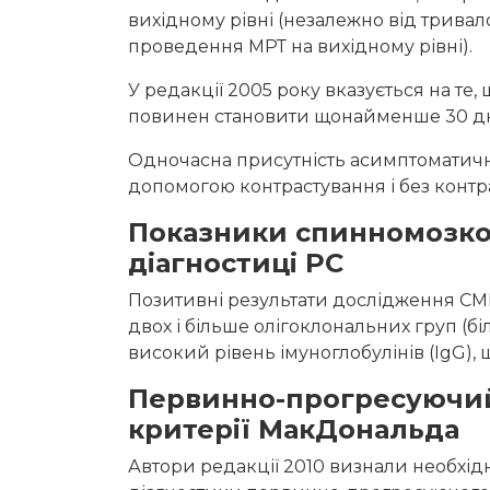
вихідному рівні (незалежно від тривал
проведення МРТ на вихідному рівні).
У редакції 2005 року вказується на те
повинен становити щонайменше 30 дн
Одночасна присутність асимптоматич
допомогою контрастування і без контр
Показники спинномозко
діагностиці РС
Позитивні результати дослідження СМ
двох і більше олігоклональних груп (бі
високий рівень імуноглобулінів (IgG), щ
Первинно-прогресуючий
критерії МакДональда
Автори редакції 2010 визнали необхід