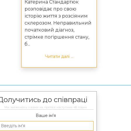
Катерина Стандартюк
розповідає про свою
історію життя з розсіяним
склерозом. Неправильний
початковий діагноз,
стрімке погіршення стану,
б...
Читати далі ...
Долучитись до співпраці
Ми звяжемось з вами на протязі наступних 48 годин
Ваше ім’я