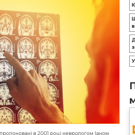
К
Щ
в
Д
з
У
пропоновані в 2001 році неврологом Іаном