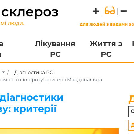
|
|
для людей з вадами з
а
Лікування
Життя з
а
РС
РС
а
Діагностика РС
іяного склерозу: критерії Макдональда
діагностики
у: критерії
С
Д