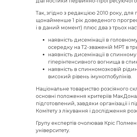
діагностики первинно-прогресуючого
Так, згідно з редакцією 2010 року, для
щонайменше 1 рік доведеного прогресу
і в даний момент) плюс два з трьох н
наявність дисемінації в головному
осередку на Т2-зваженій МРТ в тр
наявність дисемінації в спинному
гіперінтенсивного вогнища в спи
наявність в спинномозковій рідин
високий рівень імуноглобулінів.
Національне товариство розсіяного с
основні положення критеріїв МакДонал
підготовлений, завдяки організації і 
Комітету з лікування і дослідження роз
Групу експертів очолював Кріс Полмен
університету.