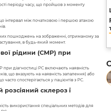
ості періоду часу, що пройшов з моменту
, що інтервал між початковою і першою атакою
ів.
них пошкоджень на зображенні, отриманому за
астування, в будь-який момент.
вої рідини (СМР) при
О
Р при діагностиці РС включають наявність
лків, що вказують на наявність запалення) або
о часто спостерігається у пацієнтів з РС.
 розсіяний склероз і
ність використання спеціальних методів для