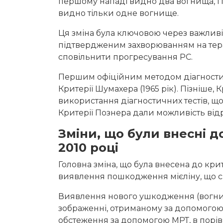
першому нападі видно два вогнища, і по
видно тільки одне вогнище.
Ця зміна була ключовою через важливі
підтвердженим захворюванням на тера
сповільнити прогресування РС.
Першим офіційним методом діагностик
Критерії Шумахера (1965 рік). Пізніше, 
використання діагностичних тестів, 
Критерії Познера дали можливість від
Зміни, що були внесні д
2010 році
Головна зміна, що була внесена до кр
виявлення пошкодження мієліну, що сп
Виявлення нового ушкодження (вогнища
зображенні, отриманому за допомогою
обстеження за допомогою МРТ, в порі