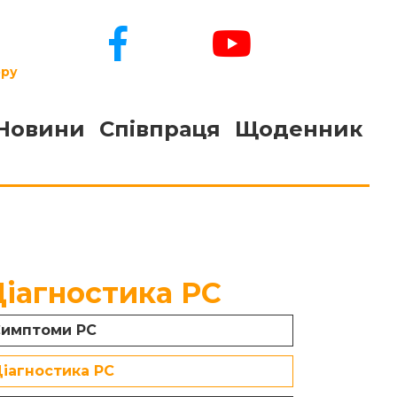
ору
Новини
Співпраця
Щоденник
Діагностика РС
имптоми РС
іагностика РС