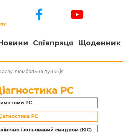
ору
Новини
Співпраця
Щоденник
ерозу: люмбальна пункція
Діагностика РС
имптоми РС
іагностика РС
лінічно ізольований синдром (КІС)