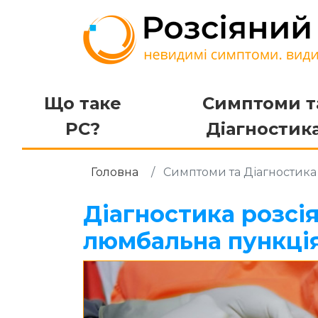
Що таке
Симптоми т
РС?
Діагностик
Головна
Симптоми та Діагностик
Діагностика розсі
люмбальна пункці