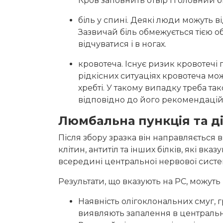
Кров заповнить отвір і головний б
біль у спині. Деякі люди можуть ві
Зазвичай біль обмежується тією о
відчуватися і в ногах.
кровотеча. Існує ризик кровотечі 
рідкісних ситуаціях кровотеча мо
хребті. У такому випадку треба та
відповідно до його рекомендацій
Люмбальна пункція та д
Після збору зразка він направляється 
клітин, антитіл та інших білків, які вк
всередині центральної нервової системи
Результати, що вказують на РС, можуть
Наявність олігоклональних смуг, г
виявляють запалення в центральн