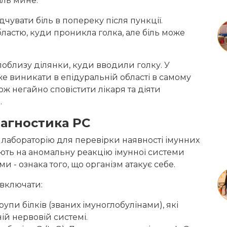
іль мине.
дчувати біль в попереку після пункції.
бластю, куди проникла голка, але біль може
поблизу ділянки, куди вводили голку. У
же виникати в епідуральній області в самому
кож негайно сповістити лікаря та діяти
.
іагностика РС
в лабораторію для перевірки наявності імунних
азують на аномальну реакцію імунної системи
 - ознака того, що організм атакує себе.
 включати:
рупи білків (званих імуноглобулінами), які
ій нервовій системі.