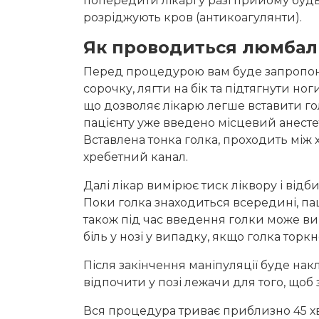
попередити лікарі у разі прийому будь
розріджують кров (антикоагулянти).
Як проводиться люмбал
Перед процедурою вам буде запропон
сорочку, лягти на бік та підтягнути но
що дозволяє лікарю легше вставити г
пацієнту уже введено місцевий анесте
Вставлена тонка голка, проходить між
хребетний канал.
Далі лікар вимірює тиск ліквору і відб
Поки голка знаходиться всередині, пац
також під час введення голки може в
біль у нозі у випадку, якщо голка торкн
Після закінчення маніпуляції буде нак
відпочити у позі лежачи для того, що
Вся процедура триває приблизно 45 хв