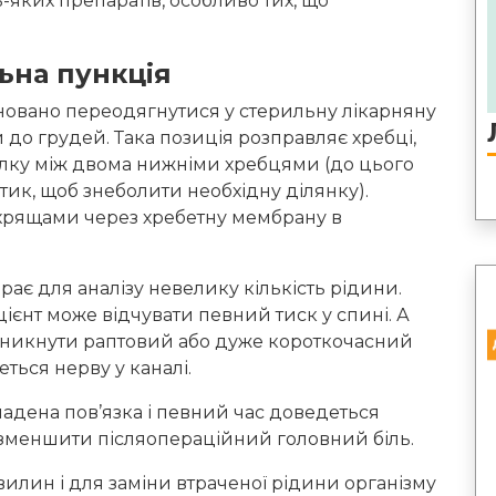
-яких препаратів, особливо тих, що
ьна пункція
овано переодягнутися у стерильну лікарняну
ги до грудей. Така позиція розправляє хребці,
олку між двома нижніми хребцями (до цього
тик, щоб знеболити необхідну ділянку).
 хрящами через хребетну мембрану в
ирає для аналізу невелику кількість рідини.
ієнт може відчувати певний тиск у спині. А
иникнути раптовий або дуже короткочасний
еться нерву у каналі.
ладена пов’язка і певний час доведеться
б зменшити післяопераційний головний біль.
илин і для заміни втраченої рідини організму