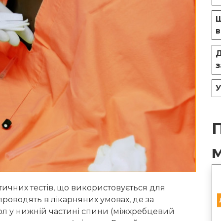
Щ
в
Д
з
У
тичних тестів, що використовується для
проводять в лікарняних умовах, де за
ол у нижній частині спини (міжхребцевий