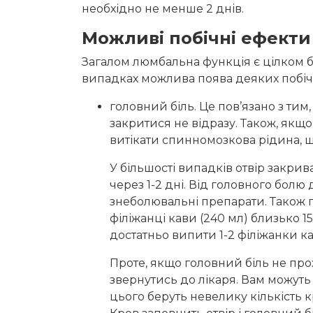
необхідно не менше 2 днів.
Можливі побічні ефекти
Загалом люмбальна функція є цілком 
випадках можлива поява деяких побічн
головний біль. Це пов’язано з тим
закритися не відразу. Також, якщ
витікати спинномозкова рідина, щ
У більшості випадків отвір закрив
через 1-2 дні. Від головного бол
знеболювальні препарати. Також 
філіжанці кави (240 мл) близько 
достатньо випити 1-2 філіжанки ка
Проте, якщо головний біль не про
звернутись до лікаря. Вам можуть
цього беруть невелику кількість кр