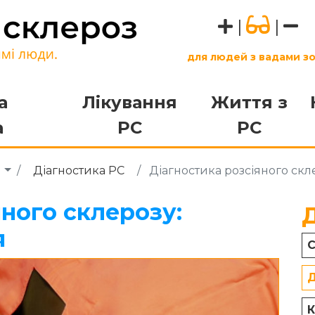
|
|
для людей з вадами з
а
Лікування
Життя з
а
РС
РС
а
Діагностика РС
Діагностика розсіяного скл
яного склерозу:
я
С
Д
К