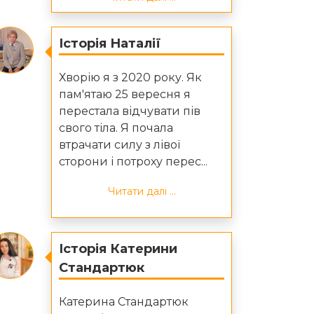
Історія Наталії
Хворію я з 2020 року. Як
пам'ятаю 25 вересня я
перестала відчувати пів
свого тіла. Я почала
втрачати силу з лівої
сторони і потроху перес...
Читати далі ...
Історія Катерини
Стандартюк
Катерина Стандартюк