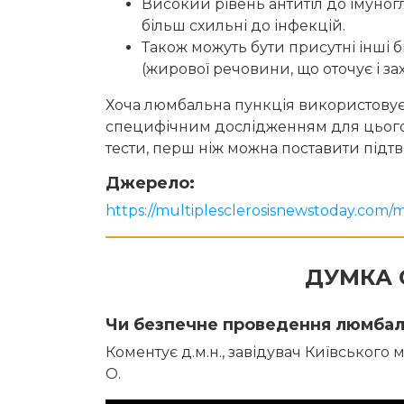
Високий рівень антитіл до імуног
більш схильні до інфекцій.
Також можуть бути присутні інші 
(жирової речовини, що оточує і за
Хоча люмбальна пункція використовуєт
специфічним дослідженням для цього 
тести, перш ніж можна поставити підт
Джерело:
https://multiplesclerosisnewstoday.com/mu
ДУМКА 
Чи безпечне проведення люмбаль
Коментує д.м.н., завідувач Київського 
О.