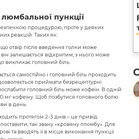
 люмбальної пункції
безпечною процедурою, проте у деяких
их реакцій. Таких як:
, що отвір після введення голки може
о він залишається відкритим, з нього може
о викликає головний біль.
О
ається самостійно і головний біль проходить
ю дозволяється приймати безрецептурні
послабити головний біль може кофеїн. В одній
150 мг кофеїну. Щоб позбутися головного болю
ви в день.
ходить протягом 2-3 днів – це привід
 поставити, так звану «кровяну пломбу». Для
ові та вводять її в місце виконання пункції.