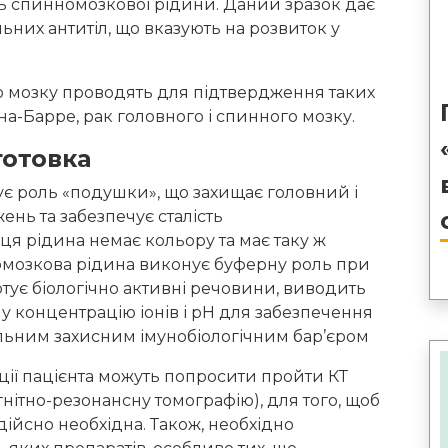
ть спинномозкової рідини. Даний зразок дає
ьних антитіл, що вказують на розвиток у
о мозку проводять для підтвердження таких
на-Барре, рак головного і спинного мозку.
готовка
є роль «подушки», що захищає головний і
нь та забезпечує сталість
ця рідина немає кольору та має таку ж
номозкова рідина виконує буферну роль при
тує біологічно активні речовини, виводить
у концентрацію іонів і рН для забезпечення
альним захисним імунобіологічним бар’єром
ї пацієнта можуть попросити пройти КТ
нітно-резонансну томографію), для того, щоб
ійсно необхідна. Також, необхідно