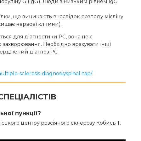
лобуліну G (IgG). Люди з низьким рівнем IgG
білки, що виникають внаслідок розпаду мієліну
хищає нервові клітини).
ься для діагностики РС, вона не є
захворювання. Необхідно врахувати інші
верджений діагноз РС.
ltiple-sclerosis-diagnosis/spinal-tap/
СПЕЦІАЛІСТІВ
ної пункції?
міського центру розсіяного склерозу Кобись Т.