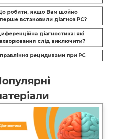
о робити, якщо Вам щойно
перше встановили діагноз РС?
иференційна діагностика: які
ахворювання слід виключити?
правління рецидивами при РС
Популярні
матеріали