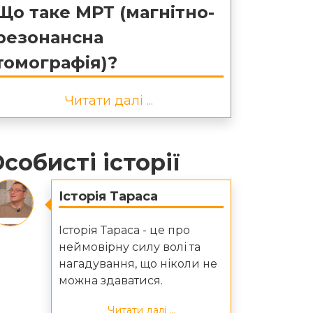
Що таке МРТ (магнітно-
резонансна
томографія)?
Читати далі ...
собисті історії
Історія Тараса
Історія Тараса - це про
неймовірну силу волі та
нагадування, що ніколи не
можна здаватися.
Читати далі ...