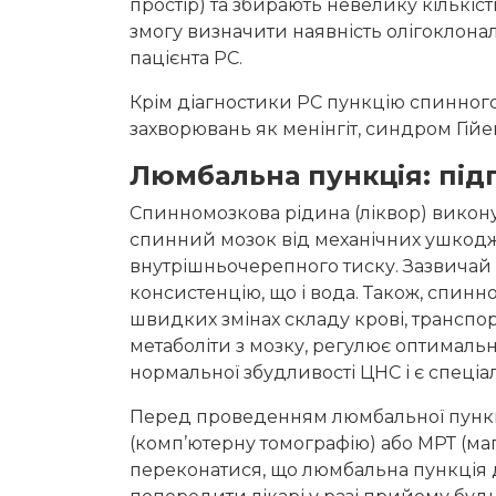
простір) та збирають невелику кількіс
змогу визначити наявність олігоклонал
пацієнта РС.
Крім діагностики РС пункцію спинног
захворювань як менінгіт, синдром Гійе
Люмбальна пункція: під
Спинномозкова рідина (ліквор) викону
спинний мозок від механічних ушкодже
внутрішньочерепного тиску. Зазвичай 
консистенцію, що і вода. Також, спин
швидких змінах складу крові, транспор
метаболіти з мозку, регулює оптимальн
нормальної збудливості ЦНС і є спеці
Перед проведенням люмбальної пункці
(комп’ютерну томографію) або МРТ (маг
переконатися, що люмбальна пункція д