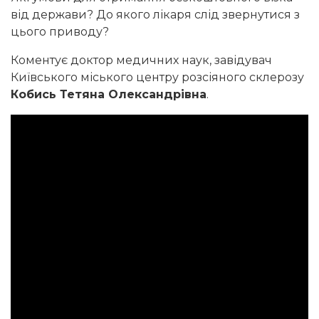
від держави? До якого лікаря слід звернутися з
цього приводу?
Коментує доктор медичних наук, завідувач
Київського міського центру розсіяного склерозу
Кобись Тетяна Олександрівна
.