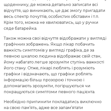
щоденнику, де можна детально записати всі
відчуття, що виникають, це дає змогу пригадати
весь спектр почуттів, особистих обставин і т.п.
Крім того, можна не хвилюватись, що у ручки
сяде батарейка.
Також можна свої відчуття відображати у вигляді
графічних зображень. Якщо лікар побачить
важкість симптомів у вигляді графіка, де за
певною шкалою людина відображає свій стан,
йому набагато легше зрозуміти ступінь важкості
його стану. Отже, лікарі люблять і розуміють
графіки і відзначають, що графіки роблять
інформацію більш прозорою і точною і
допомагають зрозуміти, погіршуються чи
покращуються симптоми певного пацієнта.
Необхідно припинити покладатись виключно
на свою пам’ять, адже все запам’ятати