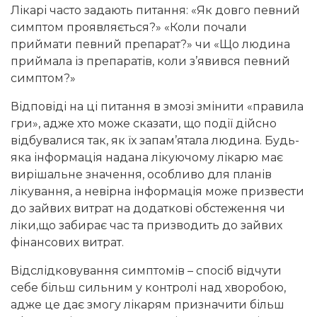
Лікарі часто задають питання: «Як довго певний
симптом проявляється?» «Коли почали
приймати певний препарат?» чи «Що людина
приймала із препаратів, коли з’явився певний
симптом?»
Відповіді на ці питання в змозі змінити «правила
гри», адже хто може сказати, що події дійсно
відбувалися так, як їх запам’ятала людина. Будь-
яка інформація надана лікуючому лікарю має
вирішальне значення, особливо для планів
лікування, а невірна інформація може призвести
до зайвих витрат на додаткові обстеження чи
ліки,що забирає час та призводить до зайвих
фінансових витрат.
Відслідковування симптомів – спосіб відчути
себе більш сильним у контролі над хворобою,
адже це дає змогу лікарям призначити більш