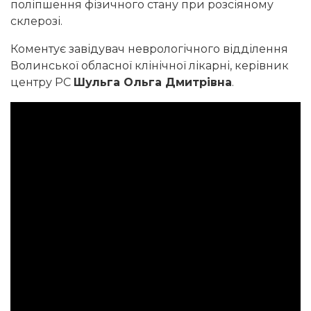
поліпшення фізичного стану при розсіяному
склерозі.
Коментує завідувач неврологічного відділення
Волинської обласної клінічної лікарні, керівник
центру РС
Шульга Ольга Дмитрівна
.