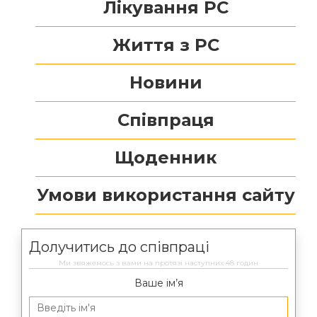
Лікування РС
Життя з РС
Новини
Співпраця
Щоденник
Умови використання сайту
Долучитись до співпраці
Ми звяжемось з вами на протязі наступних 48 годин
Ваше ім’я