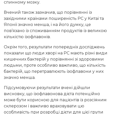
спинному мозку.
Вчений також зазначив, що порівнянні із
західними країнами поширеність РС у Китаї та
Японії значно менша, і на його думку, це
пов’язано із споживанням продуктів із великою
кількістю ізофлавонів.
Окрім того, результати попередніх досліджень
показали що люди хворі на РС мають різні види
кишечних бактерій у порівнянні зі здоровими
людьми, проте особливо важливо, що кількість
бактерій, що перетравлюють ізофлавони у них
значно менша.
Підсумовуючи результати вчені дійшли
висновку, що ізофлавонова дієта потенційно
може бути корисною для пацієнтів із розсіяним
склерозом і важливо враховувати цю
особливість при розробці дієти для цієї групи