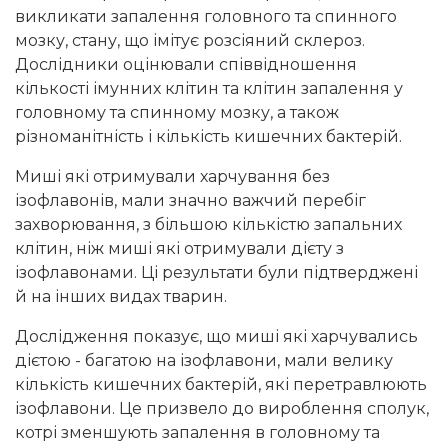
викликати запалення головного та спинного
мозку, стану, що імітує розсіяний склероз.
Дослідники оцінювали співвідношення
кількості імунних клітин та клітин запалення у
головному та спинному мозку, а також
різноманітність і кількість кишечних бактерій.
Миші які отримували харчування без
ізофлавонів, мали значно важчий перебіг
захворювання, з більшою кількістю запальних
клітин, ніж миші які отримували дієту з
ізофлавонами. Ці результати були підтверджені
й на інших видах тварин.
Дослідження показує, що миші які харчувались
дієтою - багатою на ізофлавони, мали велику
кількість кишечних бактерій, які перетравлюють
ізофлавони. Це призвело до вироблення сполук,
котрі зменшують запалення в головному та