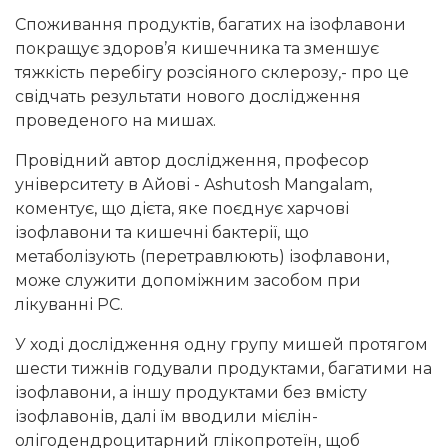
Споживання продуктів, багатих на ізофлавони
покращує здоров’я кишечника та зменшує
тяжкість перебігу розсіяного склерозу,- про це
свідчать результати нового дослідження
проведеного на мишах.
Провідний автор дослідження, професор
університету в Айові - Ashutosh Mangalam,
коментує, що дієта, яке поєднує харчові
ізофлавони та кишечні бактерії, що
метаболізують (перетравлюють) ізофлавони,
може служити допоміжним засобом при
лікуванні РС.
У ході дослідження одну групу мишей протягом
шести тижнів годували продуктами, багатими на
ізофлавони, а іншу продуктами без вмісту
ізофлавонів, далі їм вводили мієлін-
олігодендроцитарний глікопротеїн, щоб