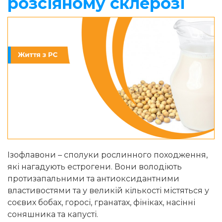
розсіяному склерозі
Ізофлавони – сполуки рослинного походження,
які нагадують естрогени. Вони володіють
протизапальними та антиоксидантними
властивостями та у великій кількості містяться у
соєвих бобах, горосі, гранатах, фініках, насінні
соняшника та капусті.