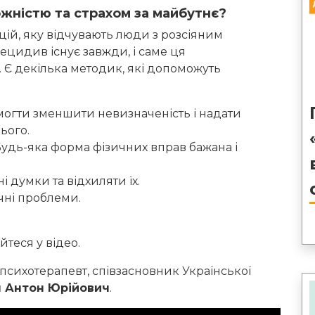
ожністю та страхом за майбутнє?
ій, яку відчувають люди з розсіяним
ецидив існує завжди, і саме ця
 Є декілька методик, які допоможуть
могти зменшити невизначеність і надати
ього.
Будь-яка форма фізичних вправ бажана і
 думки та відхиляти їх.
ичні проблеми.
теся у відео.
 психотерапевт, співзасновник Української
н Антон Юрійович
.