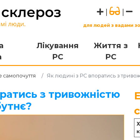
|
|
для людей з вадами з
а
Лікування
Життя з
а
РС
РС
 самопочуття
Як людині з РС впоратись з тривож
оратись з тривожністю
бутнє?
Х
к