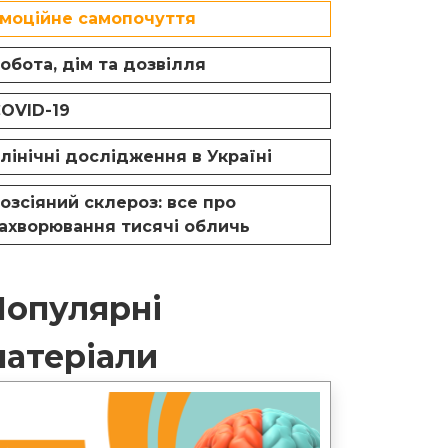
моційне самопочуття
обота, дім та дозвілля
OVID-19
лінічні дослідження в Україні
озсіяний склероз: все про
ахворювання тисячі обличь
Популярні
матеріали