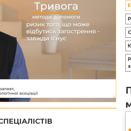
Е
Р
C
К
Р
з
СПЕЦІАЛІСТІВ