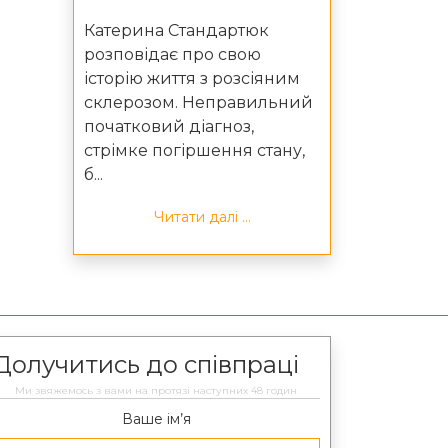
Катерина Стандартюк
розповідає про свою
історію життя з розсіяним
склерозом. Неправильний
початковий діагноз,
стрімке погіршення стану,
б...
Читати далі ...
Долучитись до співпраці
Ми звяжемось з вами на протязі наступних 48 годин
Ваше ім’я