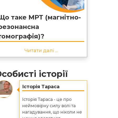
Що таке МРТ (магнітно-
резонансна
томографія)?
Читати далі ...
собисті історії
Історія Тараса
Історія Тараса - це про
неймовірну силу волі та
нагадування, що ніколи не