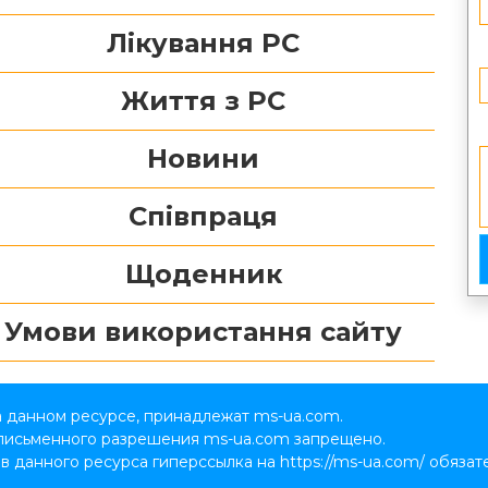
Лікування РС
Життя з РС
Новини
Співпраця
Щоденник
Умови використання сайту
а данном ресурсе, принадлежат ms-ua.com.
 письменного разрешения ms-ua.com запрещено.
данного ресурса гиперссылка на https://ms-ua.com/ обязател