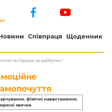
ору
Новини
Співпраця
Щоденник
ністю та страхом за майбутнє?
Емоційне
самопочуття
арчування, фізичні навантаження,
орисні звички