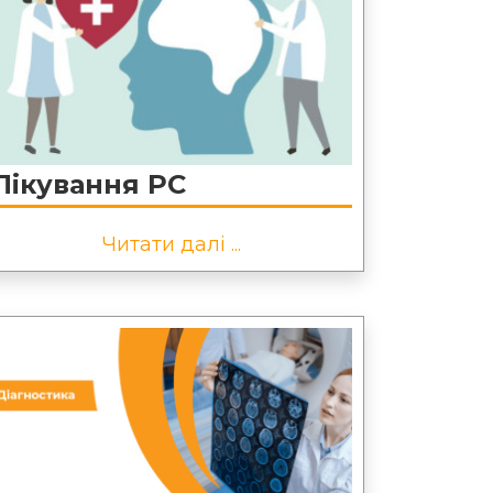
Лікування РС
Читати далі ...