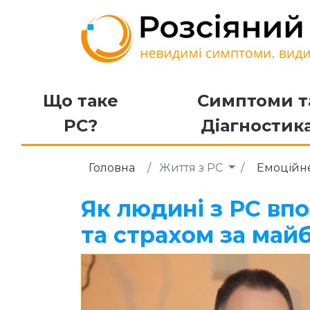
Що таке
Симптоми т
РС?
Діагностик
Головна
Життя з РС
Емоційне
Як людині з РС вп
та страхом за май