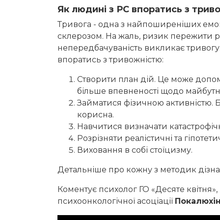
Як людині з РС впоратись з трив
Тривога - одна з найпоширеніших емоц
склерозом. На жаль, ризик пережити р
непередбачуваність викликає тривогу.
впоратись з тривожністю:
Створити план дій. Це може допо
більше впевненості щодо майбутн
Займатися фізичною активністю. 
корисна.
Навчитися визначати катастрофічні
Розрізняти реалістичні та гіпотет
Виховання в собі стоїцизму.
Детальніше про кожну з методик дізнай
Коментує психолог ГО «Десяте квітня»,
психоонкологічної асоціації
Покалюхі