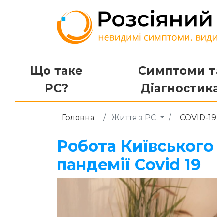
Що таке
Симптоми т
РС?
Діагностик
Головна
Життя з РС
COVID-19
Робота Київського
пандемії Covid 19