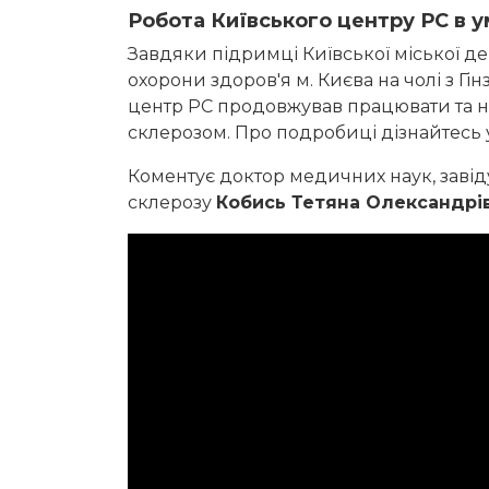
Робота Київського центру РС в у
Завдяки підримці Київської міської де
охорони здоров'я м. Києва на чолі з Гінз
центр РС продовжував працювати та н
склерозом. Про подробиці дізнайтесь у
Коментує доктор медичних наук, завід
склерозу
Кобись Тетяна Олександрі