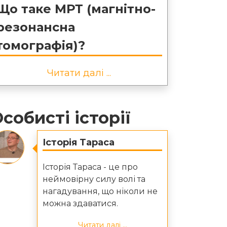
Що таке МРТ (магнітно-
резонансна
томографія)?
Читати далі ...
собисті історії
Історія Тараса
Історія Тараса - це про
неймовірну силу волі та
нагадування, що ніколи не
можна здаватися.
Читати далі ...