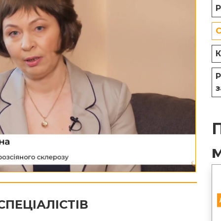
Р
C
К
Р
з
СПЕЦІАЛІСТІВ