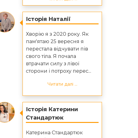
Історія Наталії
Хворію я з 2020 року. Як
пам'ятаю 25 вересня я
перестала відчувати пів
свого тіла. Я почала
втрачати силу з лівої
сторони і потроху перес...
Читати далі ...
Історія Катерини
Стандартюк
Катерина Стандартюк