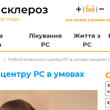
|
|
для людей з вадами з
а
Лікування
Життя з
а
РС
РС
Робота Київського центру РС в умовах пандемії C
 центру РС в умовах
Х
к
Е