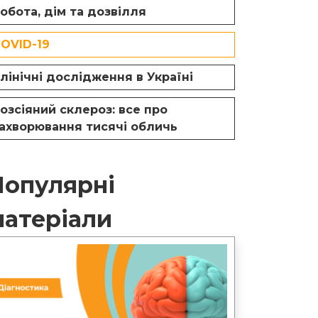
обота, дім та дозвілля
OVID-19
лінічні дослідження в Україні
озсіяний склероз: все про
ахворювання тисячі обличь
Популярні
матеріали