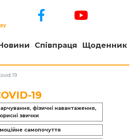
ору
Новини
Співпраця
Щоденник
ovid 19
COVID-19
арчування, фізичні навантаження,
орисні звички
моційне самопочуття