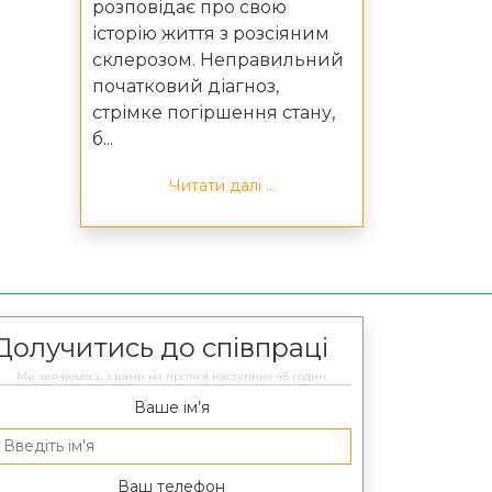
розповідає про свою
історію життя з розсіяним
склерозом. Неправильний
початковий діагноз,
стрімке погіршення стану,
б...
Читати далі ...
Долучитись до співпраці
Ми звяжемось з вами на протязі наступних 48 годин
Ваше ім’я
Ваш телефон