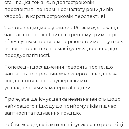
стан пацієнток з РС в довгостроковій
перспективі, вона змінює частоту рецидивів
хвороби в короткостроковій перспективі.
Частота рецидивів у жінок з РС знижується під
час вагітності - особливо в третьому триместрі - і
збільшується протягом першого триместру після
пологів, перш ніж нормалізується до рівня, що
передує вагітності.
Попередні дослідження говорять про те, що
вагітність при розсіяному склерозі, швидше за
все, не пов'язана з акушерськими
ускладненнями у матерів або дітей.
Проте, все ще існує деяка невизначеність щодо
найкращого підходу до прийому ліків під час
вагітності та годування груддю.
Робляться дедалі активніші зусилля по розробці