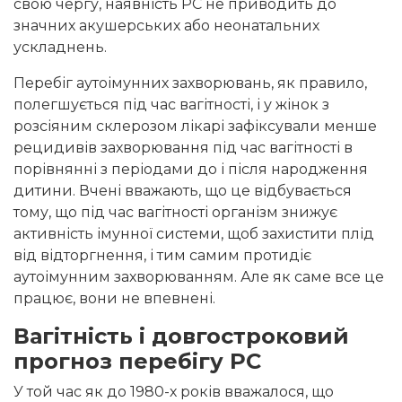
свою чергу, наявність РС не приводить до
значних акушерських або неонатальних
ускладнень.
Перебіг аутоімунних захворювань, як правило,
полегшується під час вагітності, і у жінок з
розсіяним склерозом лікарі зафіксували менше
рецидивів захворювання під час вагітності в
порівнянні з періодами до і після народження
дитини. Вчені вважають, що це відбувається
тому, що під час вагітності організм знижує
активність імунної системи, щоб захистити плід
від відторгнення, і тим самим протидіє
аутоімунним захворюванням. Але як саме все це
працює, вони не впевнені.
Вагітність і довгостроковий
прогноз перебігу РС
У той час як до 1980-х років вважалося, що