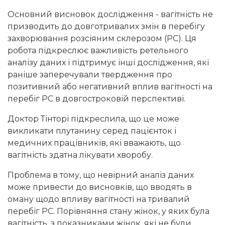
Основний висновок дослідження - вагітність не
призводить до довготривалих змін в перебігу
захворювання розсіяним склерозом (РС). Ця
робота підкреслює важливість ретельного
аналізу даних і підтримує інші дослідження, які
раніше заперечували твердження про
позитивний або негативний вплив вагітності на
перебіг РС в довгостроковій перспективі.
Доктор Тінторі підкреслила, що це може
викликати плутанину серед пацієнток і
медичних працівників, які вважають, що
вагітність здатна лікувати хворобу.
Проблема в тому, що невірний аналіз даних
може привести до висновків, що вводять в
оману щодо впливу вагітності на тривалий
перебіг РС. Порівняння стану жінок, у яких була
вагітність, з показниками жінок, які не були