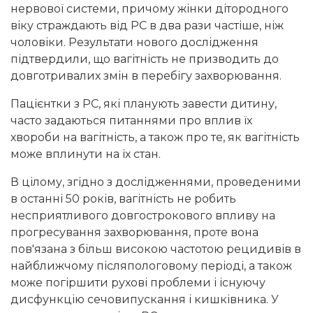
нервової системи, причому жінки дітородного
віку страждають від РС в два рази частіше, ніж
чоловіки. Результати нового дослідження
підтвердили, що вагітність не призводить до
довготривалих змін в перебігу захворювання.
Пацієнтки з РС, які планують завести дитину,
часто задаються питаннями про вплив їх
хвороби на вагітність, а також про те, як вагітність
може вплинути на їх стан.
В цілому, згідно з дослідженнями, проведеними
в останні 50 років, вагітність не робить
несприятливого довгострокового впливу на
прогресування захворювання, проте вона
пов'язана з більш високою частотою рецидивів в
найближчому післяпологовому періоді, а також
може погіршити рухові проблеми і існуючу
дисфункцію сечовипускання і кишківника. У