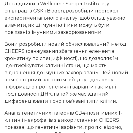
Дослідники з Wellcome Sanger Institute, у
співпраці з GSK і Biogen, розробили протокол
експериментального аналізу, щоб більш уважно
вивчити, як ці імунні клітини можуть бути
пов'язані з імунними захворюваннями.
Вони розробили новий обчислювальний метод,
CHEERS (ранжування збагачення елементів
хроматину по специфічності), що дозволяє їм
ідентифікувати клітинні стани, що мають
відношення до імунних захворювань. Цей новий
комп'ютерний алгоритм об'єднує детальну
інформацію про генетичні варіанти і активні
послідовності ДНК, і в той же час здатний
диференціювати тісно пов'язані типи клітин.
Аналіз генетичних патернів CD4-позитивних Т-
клітин і макрофагів з використанням CHEERS
показав, що генетичні варіанти, про які відомо,