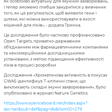
як особливо актуальну для імунних захворювань,
і тепер зможемо глибше зануритися у вивчення
того, як це регулюється, щоб виявити гени і
шляхи, які можна використовувати в якості
мішеней для ліків», - додала Тринка.
Це дослідження було частково профінансовано
Open Targets, приватно-державним
об'єднанням між фармацевтичними компаніями
та некомерційними дослідницькими
установами, з метою підвищення ефективності
ліків в процесі розробки.
Дослідження «Хроматинова активність в локусах
GWAS ідентифікує Т-клітинні стани, що
викликають складні імунні захворювання», було
опубліковано в журналі Nature Genetics.
https://www.scienceboard.net/index.aspx?
sec=ser&sub=def&pag=dis&ItemID=279