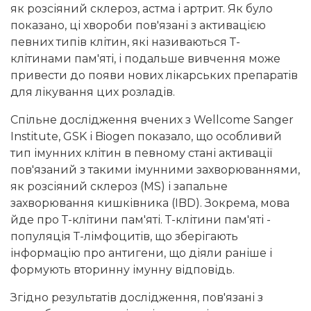
як розсіяний склероз, астма і артрит. Як було
показано, ці хвороби пов'язані з активацією
певних типів клітин, які називаються Т-
клітинами пам'яті, і подальше вивчення може
привести до появи нових лікарських препаратів
для лікування цих розладів.
Спільне дослідження вчених з Wellcome Sanger
Institute, GSK і Biogen показало, що особливий
тип імунних клітин в певному стані активації
пов'язаний з такими імунними захворюваннями,
як розсіяний склероз (MS) і запальне
захворювання кишківника (IBD). Зокрема, мова
йде про Т-клітини пам'яті. Т-клітини пам'яті -
популяція Т-лімфоцитів, що зберігають
інформацію про антигени, що діяли раніше і
формують вторинну імунну відповідь.
Згідно результатів дослідження, пов'язані з