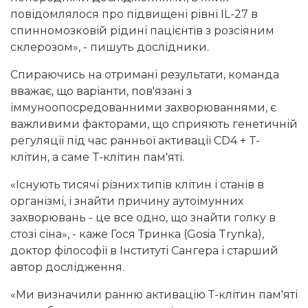
повідомлялося про підвищені рівні IL-27 в
спинномозковій рідині пацієнтів з розсіяним
склерозом», - пишуть дослідники.
Спираючись на отримані результати, команда
вважає, що варіанти, пов'язані з
іммуноопосредованними захворюваннями, є
важливими факторами, що сприяють генетичній
регуляції під час ранньої активації CD4 + T-
клітин, а саме T-клітин пам'яті.
«Існують тисячі різних типів клітин і станів в
організмі, і знайти причину аутоімунних
захворювань - це все одно, що знайти голку в
стозі сіна», - каже Гося Тринка (Gosia Trynka),
доктор філософії в Інституті Сангера і старший
автор дослідження.
«Ми визначили ранню активацію Т-клітин пам'яті