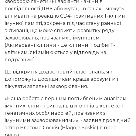
хворобою генетичні варіанти - зміни в
послідовності ДНК або мутації в генах - можуть
впливати на реакцію CD4-позитивних Т-клітин
імунної пам'яті, зокрема під час стану ранньої
активації, що може сприяти розвитку ряду
захворювань, пов'язаних з імунітетом.
(Активовані клітини - це клітини, подібні Т-
клітинам, які змінюються у відповідь на
подразник).
Це відкриття додає новий пласт знань, які
допоможуть дослідникам краще зрозуміти і
лікувати запальні захворювання.
«Наша робота є першим поглибленим аналізом
імунних клітин і сигналів цитокінів в контексті
генетичних особливостей, пов'язаних з
імунними захворюваннями», - заявив провідний
автор Благойе Соскіч (Blagoje Soskic) в прес-
релізі.