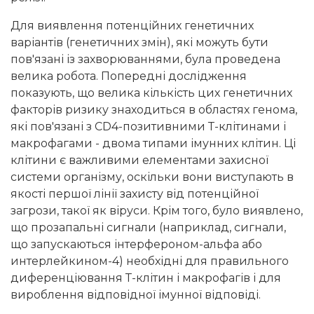
Для виявлення потенційних генетичних
варіантів (генетичних змін), які можуть бути
пов'язані із захворюваннями, була проведена
велика робота. Попередні дослідження
показують, що велика кількість цих генетичних
факторів ризику знаходиться в областях генома,
які пов'язані з CD4-позитивними Т-клітинами і
макрофагами - двома типами імунних клітин. Ці
клітини є важливими елементами захисної
системи організму, оскільки вони виступають в
якості першої лінії захисту від потенційної
загрози, такої як віруси. Крім того, було виявлено,
що прозапальні сигнали (наприклад, сигнали,
що запускаються інтерфероном-альфа або
интерлейкином-4) необхідні для правильного
диференціювання Т-клітин і макрофагів і для
вироблення відповідної імунної відповіді.