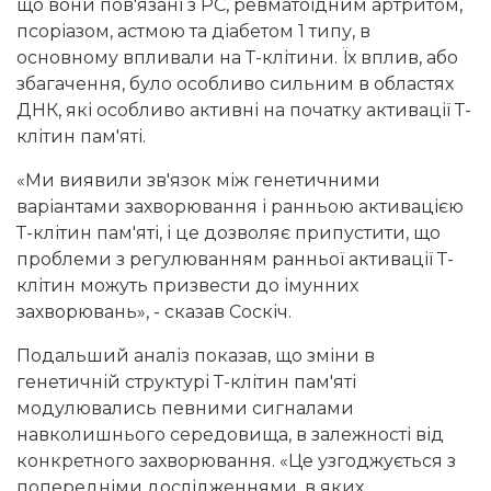
що вони пов'язані з РС, ревматоїдним артритом,
псоріазом, астмою та діабетом 1 типу, в
основному впливали на Т-клітини. Їх вплив, або
збагачення, було особливо сильним в областях
ДНК, які особливо активні на початку активації Т-
клітин пам'яті.
«Ми виявили зв'язок між генетичними
варіантами захворювання і ранньою активацією
Т-клітин пам'яті, і це дозволяє припустити, що
проблеми з регулюванням ранньої активації Т-
клітин можуть призвести до імунних
захворювань», - сказав Соскіч.
Подальший аналіз показав, що зміни в
генетичній структурі Т-клітин пам'яті
модулювались певними сигналами
навколишнього середовища, в залежності від
конкретного захворювання. «Це узгоджується з
попередніми дослідженнями, в яких