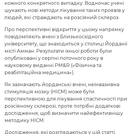
кожного конкретного випадку. Водночас учені
шукають нові методи лікування таких проявів у
людей, які страждають на розсіяний склероз.
Про перспективні відкриття у цьому напрямку
повідомляють вчені з Близькосхідного
університету, що знаходиться у столиці Йорданії
місті Амман. Результати їхньої роботи були
опубліковані у серпні поточного року в
науковому виданні PM&R («Фізична та
реабілітаційна медицина»).
Як зазначають йорданські вчені, неінвазивна
стимуляція мозку (НІСМ) може бути
перспективною для лікування спастичності при
розсіяному склерозі, проте потрібні додаткові
дослідження, щоб визначити найефективнішу
методику НІСМ.
Дослідження, які розглядаються у цій статті,