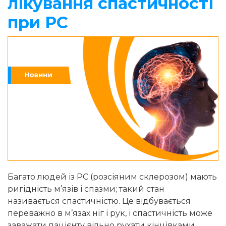
лікування спастичності
при РС
Багато людей із РС (розсіяним склерозом) мають
ригідність м’язів і спазми; такий стан
називається спастичністю. Це відбувається
переважно в м’язах ніг і рук, і спастичність може
заважати пацієнту вільно рухати кінцівками.