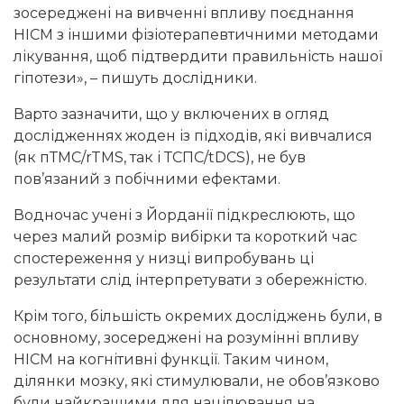
зосереджені на вивченні впливу поєднання
НІСМ з іншими фізіотерапевтичними методами
лікування, щоб підтвердити правильність нашої
гіпотези», – пишуть дослідники.
Варто зазначити, що у включених в огляд
дослідженнях жоден із підходів, які вивчалися
(як пТМС/rTMS, так і ТСПС/tDCS), не був
пов’язаний з побічними ефектами.
Водночас учені з Йорданії підкреслюють, що
через малий розмір вибірки та короткий час
спостереження у низці випробувань ці
результати слід інтерпретувати з обережністю.
Крім того, більшість окремих досліджень були, в
основному, зосереджені на розумінні впливу
НІСМ на когнітивні функції. Таким чином,
ділянки мозку, які стимулювали, не обов’язково
були найкращими для націлювання на