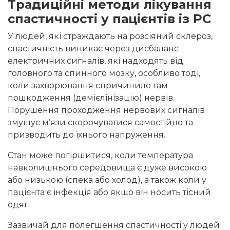
Традиційні методи лікування
спастичності у пацієнтів із РС
У людей, які страждають на розсіяний склероз,
спастичність виникає через дисбаланс
електричних сигналів, які надходять від
головного та спинного мозку, особливо тоді,
коли захворювання спричинило там
пошкодження (демієлінізацію) нервів.
Порушення проходження нервових сигналів
змушує м’язи скорочуватися самостійно та
призводить до їхнього напруження.
Стан може погіршитися, коли температура
навколишнього середовища є дуже високою
або низькою (спека або холод), а також коли у
пацієнта є інфекція або якщо він носить тісний
одяг.
Зазвичай для полегшення спастичності у людей