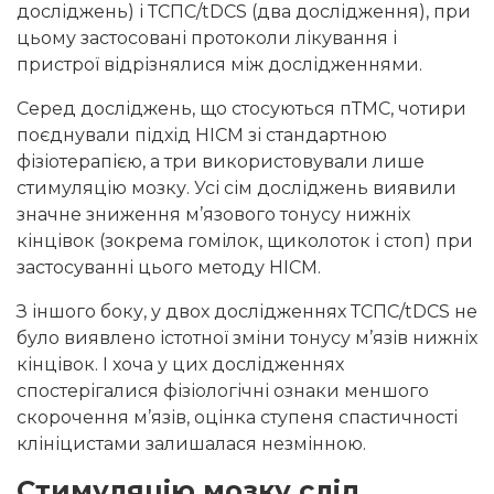
досліджень) і ТСПС/tDCS (два дослідження), при
цьому застосовані протоколи лікування і
пристрої відрізнялися між дослідженнями.
Серед досліджень, що стосуються пТМС, чотири
поєднували підхід НІСМ зі стандартною
фізіотерапією, а три використовували лише
стимуляцію мозку. Усі сім досліджень виявили
значне зниження м’язового тонусу нижніх
кінцівок (зокрема гомілок, щиколоток і стоп) при
застосуванні цього методу НІСМ.
З іншого боку, у двох дослідженнях ТСПС/tDCS не
було виявлено істотної зміни тонусу м’язів нижніх
кінцівок. І хоча у цих дослідженнях
спостерігалися фізіологічні ознаки меншого
скорочення м’язів, оцінка ступеня спастичності
клініцистами залишалася незмінною.
Стимуляцію мозку слід