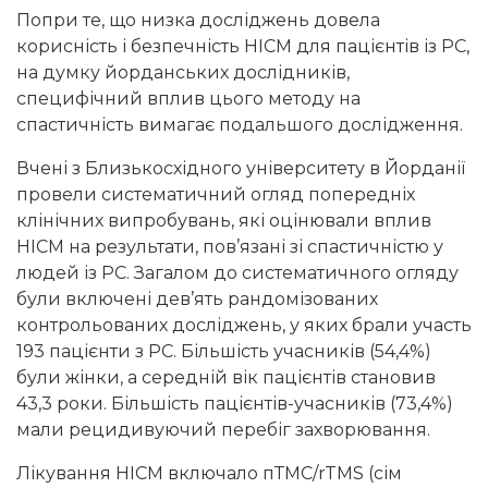
Попри те, що низка досліджень довела
корисність і безпечність НІСМ для пацієнтів із РС,
на думку йорданських дослідників,
специфічний вплив цього методу на
спастичність вимагає подальшого дослідження.
Вчені з Близькосхідного університету в Йорданії
провели систематичний огляд попередніх
клінічних випробувань, які оцінювали вплив
НІСМ на результати, пов’язані зі спастичністю у
людей із РС. Загалом до систематичного огляду
були включені дев’ять рандомізованих
контрольованих досліджень, у яких брали участь
193 пацієнти з РС. Більшість учасників (54,4%)
були жінки, а середній вік пацієнтів становив
43,3 роки. Більшість пацієнтів-учасників (73,4%)
мали рецидивуючий перебіг захворювання.
Лікування НІСМ включало пТМС/rTMS (сім