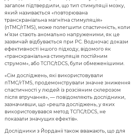
загалом підтвердили, що тип стимуляції мозку,
який називається «повторювана
транскраніальна магнітна стимуляція»
(пТМС/rTMS), може полегшити спастичність, коли
м’язи стають аномально напруженими, як це
зазвичай відбувається при РС. Водночас докази
ефективності іншого підходу, відомого як
«транскраніальна стимуляція постійним
струмом», або ТСПС/tDCS, були обмеженішими.
«Сім досліджень, які використовували
пТМС/rTMS, продемонстрували значне зниження
спастичності у людей із розсіяним склерозом
після втручання», — повідомляють дослідники,
зазначивши, що «решта досліджень, у яких
використовувався метод ТСПС/tDCS, не
показали значущих ефектів».
Дослідники з Йорданії також вважають, що для