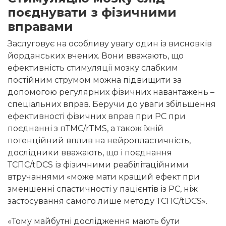
поєднувати з фізичними
вправами
Заслуговує на особливу увагу один із висновків
йорданських вчених. Вони вважають, що
ефективність стимуляції мозку слабким
постійним струмом можна підвищити за
допомогою регулярних фізичних навантажень –
спеціальних вправ. Беручи до уваги збільшення
ефективності фізичних вправ при РС при
поєднанні з пТМС/rTMS, а також їхній
потенційний вплив на нейропластичність,
дослідники вважають, що і поєднання
ТСПС/tDCS із фізичними реабілітаційними
втручаннями «може мати кращий ефект при
зменшенні спастичності у пацієнтів із РС, ніж
застосування самого лише методу ТСПС/tDCS».
«Тому майбутні дослідження мають бути