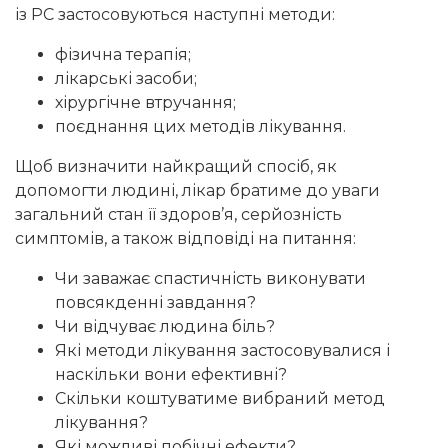
із РС застосовуються наступні методи:
фізична терапія;
лікарські засоби;
хірургічне втручання;
поєднання цих методів лікування.
Щоб визначити найкращий спосіб, як
допомогти людині, лікар братиме до уваги
загальний стан її здоров’я, серйозність
симптомів, а також відповіді на питання:
Чи заважає спастичність виконувати
повсякденні завдання?
Чи відчуває людина біль?
Які методи лікування застосовувалися і
наскільки вони ефективні?
Скільки коштуватиме вибраний метод
лікування?
Які можливі побічні ефекти?