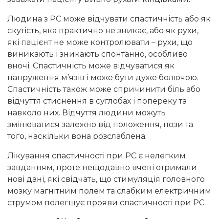
Людина з РС може відчувати спастичність або як
скутість, яка практично не зникає, або як рухи,
які пацієнт не може контролювати – рухи, що
виникають і зникають спонтанно, особливо
вночі. Спастичність може відчуватися як
напруження м’язів і може бути дуже болючою.
Спастичність також може спричинити біль або
відчуття стиснення в суглобах і попереку та
навколо них. Відчуття людини можуть
змінюватися залежно від положення, пози та
того, наскільки вона розслаблена.
Лікування спастичності при РС є нелегким
завданням, проте нещодавно вчені отримали
нові дані, які свідчать, що стимуляція головного
мозку магнітним полем та слабким електричним
струмом полегшує прояви спастичності при РС.