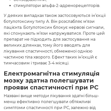
стимулятори альфа-2-адренорецепторів.
У деяких випадках також застосовуються ін’єкції
ботулотоксину типу А. Він розслабляє м'язи
пацієнта. Ботулотоксин блокує нервові сигнали,
які спонукають м’язи напружуватися. Проте цей
препарат не підходить для застосування на
великих ділянках, тому його вводять для
лікування спастичності, обмеженої однією
частиною тіла хворого. Ефект таких ін’єкцій є
тимчасовим і триває 3-4 місяці.
Електромагнітна стимуляція
мозку здатна полегшувати
прояви спастичності при РС
Названі вище методи лікування здатні більш-
менш ефективно полегшувати обтяжливі
симптоми спастичності при РС, залежно від