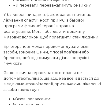
Чи переваги переважатимуть ризики?
У більшості випадків, фізіотерапевт починає
лікування спастичності при РС із базової
програми фізичної терапії вправ на
розтягування. Мета – збільшити довжину
м’язових волокон, щоб полегшити стан людини.
Ерготерапевт може порекомендувати різні
засоби, зокрема шини, гіпсові пов’язки або
брекети, щоб підтримувати діапазон рухів і
гнучкість.
Якщо фізична терапія та ерготерапія не
допомагають, лікар, швидше за все, вдасться до
медикаментозної терапії, призначаючи лікарські
засоби таких груп:
м’язові релаксанти;
бензодіазепіни;