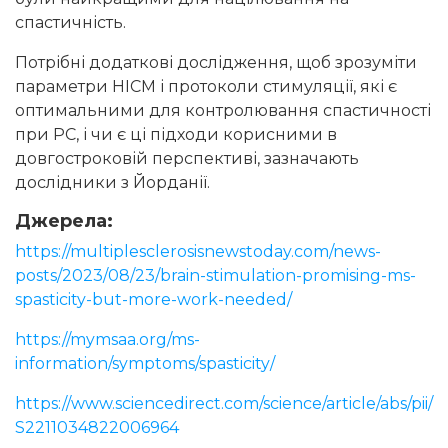
спастичність.
Потрібні додаткові дослідження, щоб зрозуміти
параметри НІСМ і протоколи стимуляції, які є
оптимальними для контролювання спастичності
при РС, і чи є ці підходи корисними в
довгостроковій перспективі, зазначають
дослідники з Йорданії.
Джерела:
https://multiplesclerosisnewstoday.com/news-
posts/2023/08/23/brain-stimulation-promising-ms-
spasticity-but-more-work-needed/
https://mymsaa.org/ms-
information/symptoms/spasticity/
https://www.sciencedirect.com/science/article/abs/pii/
S2211034822006964