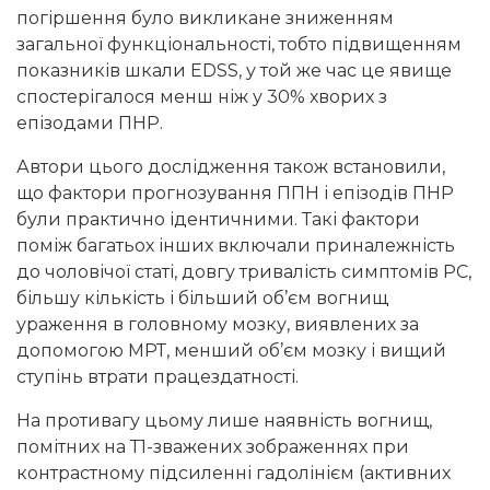
погіршення було викликане зниженням
загальної функціональності, тобто підвищенням
показників шкали EDSS, у той же час це явище
спостерігалося менш ніж у 30% хворих з
епізодами ПНР.
Автори цього дослідження також встановили,
що фактори прогнозування ППН і епізодів ПНР
були практично ідентичними. Такі фактори
поміж багатьох інших включали приналежність
до чоловічої статі, довгу тривалість симптомів РС,
більшу кількість і більший об’єм вогнищ
ураження в головному мозку, виявлених за
допомогою МРТ, менший об’єм мозку і вищий
ступінь втрати працездатності.
На противагу цьому лише наявність вогнищ,
помітних на Т1-зважених зображеннях при
контрастному підсиленні гадолінієм (активних