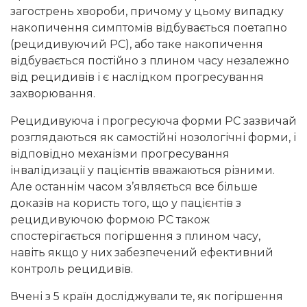
загострень хвороби, причому у цьому випадку
накопичення симптомів відбувається поетапно
(рецидивуючий РС), або таке накопичення
відбувається постійно з плином часу незалежно
від рецидивів і є наслідком прогресування
захворювання.
Рецидивуюча і прогресуюча форми РС зазвичай
розглядаються як самостійні нозологічні форми, і
відповідно механізми прогресування
інвалідизації у пацієнтів вважаються різними.
Але останнім часом з’являється все більше
доказів на користь того, що у пацієнтів з
рецидивуючою формою РС також
спостерігається погіршення з плином часу,
навіть якщо у них забезпечений ефективний
контроль рецидивів.
Вчені з 5 країн досліджували те, як погіршення