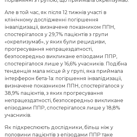
порівнянні з групою, що приймала окрелізумаб.
Але в той час, як після 12 тижнів участі в
клінічному дослідженні погіршення
інвалідизації, визначене показником ППН,
спостерігалося у 29,7% пацієнтів з групи
«окрелизумаб», у яких були рецидиви,
прогресування непрацездатності,
безпосередньо викликане епізодами ППР,
спостерігалося лише у 16,6% учасників. Подібна
тенденція мала місце й у групі, яка приймала
інтерферон бета-1а: погіршення інвалідизації,
визначене показником ППН, спостерігалося у
38,9% пацієнтів, з яких прогресування
непрацездатності, безпосередньо викликане
епізодами ППР, спостерігалося лише у 18,8%
учасників.
Як підкреслюють дослідники, більш ніж у
половини пацієнтів з епізодами ППР таке