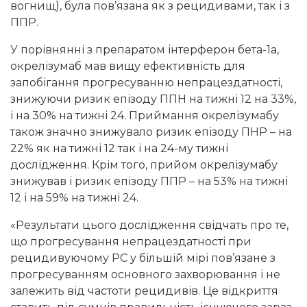
вогнищ), була пов’язана як з рецидивами, так і з
ППР.
У порівнянні з препаратом інтерферон бета-1а,
окрелізумаб мав вищу ефективність для
запобігання прогресуванню непрацездатності,
знижуючи ризик епізоду ППН на тижні 12 на 33%,
і на 30% на тижні 24. Приймання окрелізумабу
також значно знижувало ризик епізоду ПНР – на
22% як на тижні 12 так і на 24-му тижні
дослідження. Крім того, прийом окрелізумабу
знижував і ризик епізоду ППР – на 53% на тижні
12 і на 59% на тижні 24.
«Результати цього дослідження свідчать про те,
що прогресування непрацездатності при
рецидивуючому РС у більшій мірі пов’язане з
прогресуванням основного захворювання і не
залежить від частоти рецидивів. Це відкриття