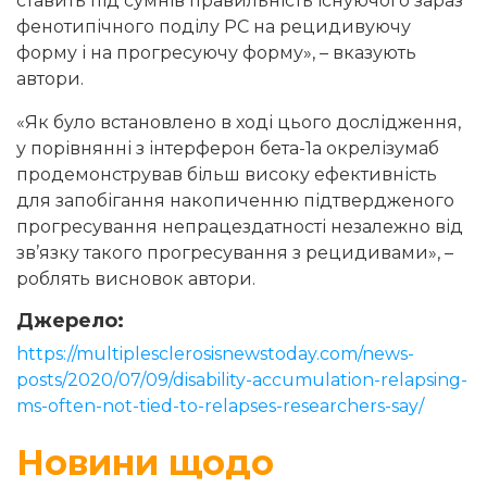
ставить під сумнів правильність існуючого зараз
фенотипічного поділу РС на рецидивуючу
форму і на прогресуючу форму», – вказують
автори.
«Як було встановлено в ході цього дослідження,
у порівнянні з інтерферон бета-1а окрелізумаб
продемонстрував більш високу ефективність
для запобігання накопиченню підтвердженого
прогресування непрацездатності незалежно від
зв’язку такого прогресування з рецидивами», –
роблять висновок автори.
Джерело:
https://multiplesclerosisnewstoday.com/news-
posts/2020/07/09/disability-accumulation-relapsing-
ms-often-not-tied-to-relapses-researchers-say/
Новини щодо