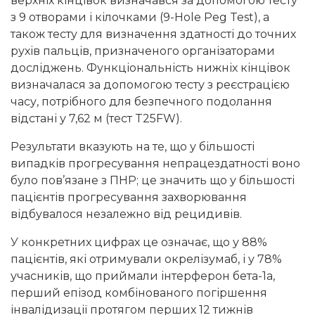
верхніх кінцівок визначався за допомогою тесту
з 9 отворами і кілочками (9-Hole Peg Test), а
також тесту для визначення здатності до точних
рухів пальців, призначеного організаторами
досліджень. Функціональність нижніх кінцівок
визначалася за допомогою тесту з реєстрацією
часу, потрібного для безпечного подолання
відстані у 7,62 м (тест T25FW).
Результати вказують на те, що у більшості
випадків прогресування непрацездатності воно
було пов’язане з ПНР; це значить що у більшості
пацієнтів прогресування захворювання
відбувалося незалежно від рецидивів.
У конкретних цифрах це означає, що у 88%
пацієнтів, які отримували окрелізумаб, і у 78%
учасників, що приймали інтерферон бета-1а,
перший епізод комбінованого погіршення
інвалідизації протягом перших 12 тижнів