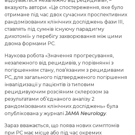
відбувається незалежно від рецидивів», –
вказують автори. «Це спостереження, яке було
отримане під час двох сучасних проспективних
рандомізованих клінічних досліджень фази III,
ставлять під сумнів існуючу парадигму
дихотомії» у перебігу захворювання між цими
двома формами РС.
Наукова робота «Значення прогресування,
незалежного від рецидивів, у порівнянні з
погіршенням стану, пов’язаним з рецидивами
РС, для загального підтвердженого погіршення
інвалідизації у пацієнтів із типовим
рецидивуючим розсіяним склерозом за
результатами об’єднаного аналізу 2
рандомізованих клінічних досліджень» була
опублікована у журналі
JAMA Neurology
.
Зараз вважається, що поява нових симптомів
при РС має місце або під час окремих