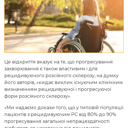
Це відкриття вказує на те, що прогресування
захворювання є також властивим і для
рецидивуючого розсіяного склерозу, на думку
його авторів, «кидає виклик існуючим клінічним
визначенням рецидивуючої і прогресуючої
форм розсіяного склерозу».
«Ми надаємо докази того, що у типовій популяції
пацієнтів з рецидивуючим РС від 80% до 90%
прогресування загальної непрацездатності