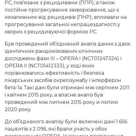
РС, пов’язане з рецидивами (ППР), а також
постійне прогресування захворювання, що є
незалежним від рецидивів (ПНР), впливали на
прогресування загальної непрацездатності у
хворих з рецидивуючої формою РС.
Був проведений об’єднаний аналіз даних з двох
ідентичних рандомізованих клінічних
досліджень фази III – OPERA I (NCT01247324) і
OPERA II (NCT01412333), у ході яких
порівнювались ефективність і безпека
лікарських засобів окрелізумабу і інтерферон
бета-1а. Такі дані були отримані між серпнем 2011
і квітнем 2015 року, а власне аналіз був
проведений між липнем 2015 року и лютим
2020 року.
До об’єднаного аналізу були включені дані 1 656
пацієнтів з 2 096, які брали участь у обох