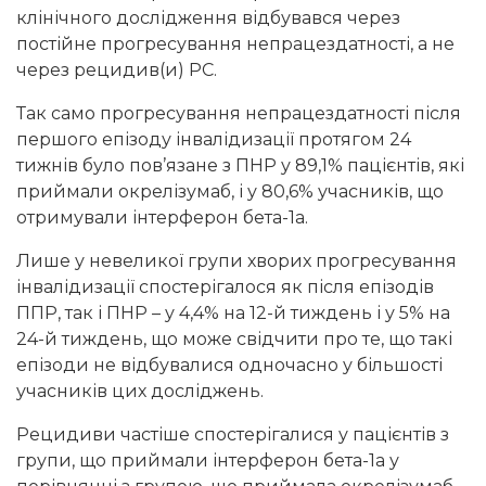
клінічного дослідження відбувався через
постійне прогресування непрацездатності, а не
через рецидив(и) РС.
Так само прогресування непрацездатності після
першого епізоду інвалідизації протягом 24
тижнів було пов’язане з ПНР у 89,1% пацієнтів, які
приймали окрелізумаб, і у 80,6% учасників, що
отримували інтерферон бета-1а.
Лише у невеликої групи хворих прогресування
інвалідизації спостерігалося як після епізодів
ППР, так і ПНР – у 4,4% на 12-й тиждень і у 5% на
24-й тиждень, що може свідчити про те, що такі
епізоди не відбувалися одночасно у більшості
учасників цих досліджень.
Рецидиви частіше спостерігалися у пацієнтів з
групи, що приймали інтерферон бета-1а у