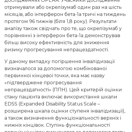
дослідженнях OPERA. Учасники дослідження
отримували або окрелізумаб один раз на шість
місяців, або інтерферон бета-1а тричі на тиждень
протягом 96 тижнів (біля 1,8 року). Результати
аналізу також свідчать про те, що окрелізумаб у
порівнянні з інтерферон бета-1а демонстрував
більш високу ефективність для зниження
ризику прогресування непрацездатності.
У даному випадку погіршення інвалідизації
визначалося за допомогою комбінованої
первинної кінцевої точки, яка має назву
«підтверджене прогресування
непрацездатності» (ППН). Цей критерій оцінки
стану пацієнта включає використання шкали
EDSS (Expanded Disability Status Scale –
розширена шкала оцінки ступеня інвалідизації),
а також визначення функціональності верхніх і
нижніх кінцівок. Ступінь функціональності