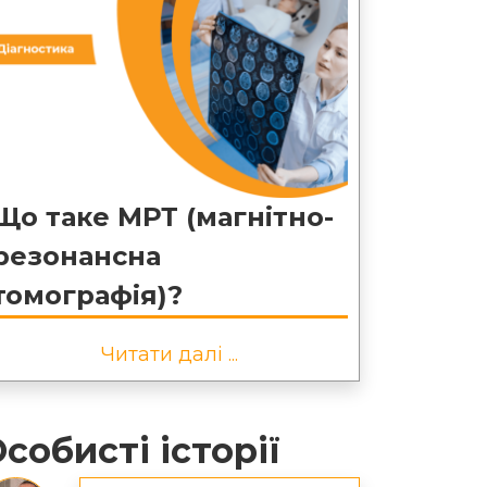
Що таке МРТ (магнітно-
резонансна
томографія)?
Читати далі ...
собисті історії