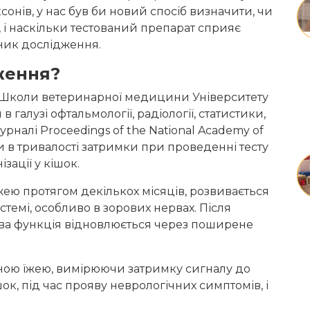
сонів, у нас був би новий спосіб визначити, чи
, і наскільки тестований препарат сприяє
вник дослідження.
ження?
 з Школи ветеринарної медицини Університету
в галузі офтальмології, радіології, статистики,
 журналі Proceedings of the National Academy of
и в тривалості затримки при проведенні тесту
ізації у кішок.
жею протягом декількох місяців, розвивається
истемі, особливо в зорових нервах. Після
ова функція відновлюється через поширене
ною їжею, вимірюючи затримку сигналу до
шок, під час прояву неврологічних симптомів, і