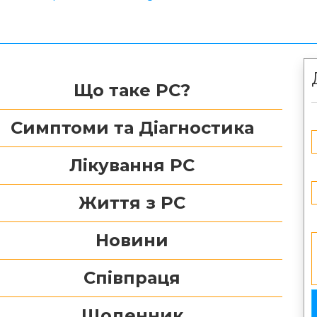
Що таке РС?
Симптоми та Діагностика
Лікування РС
Життя з РС
Новини
Співпраця
Щоденник