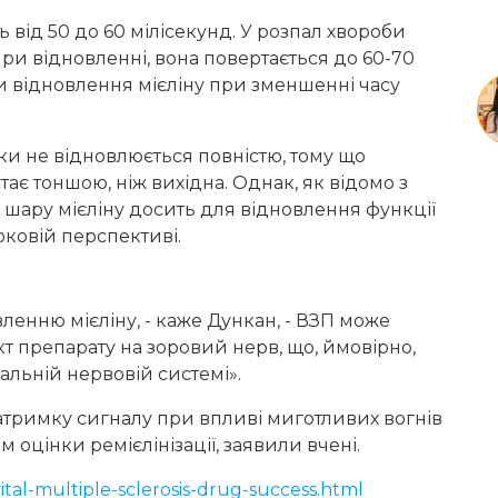
від 50 до 60 мілісекунд. У розпал хвороби
 при відновленні, вона повертається до 60-70
и відновлення мієліну при зменшенні часу
ки не відновлюється повністю, тому що
стає тоншою, ніж вихідна. Однак, як відомо з
 шару мієліну досить для відновлення функції
оковій перспективі.
вленню мієліну, - каже Дункан, - ВЗП може
т препарату на зоровий нерв, що, ймовірно,
альній нервовій системі».
атримку сигналу при впливі миготливих вогнів
м оцінки ремієлінізації, заявили вчені.
ital-multiple-sclerosis-drug-success.html