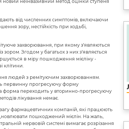
ли новий неінвазивний метод оцінки ступеня
ждають від численних симптомів, включаючи
іршення зору, нестійкість при ходьбі,
мітуюче захворювання, при якому з'являються
з зором. Згодом у багатьох з них з'являється
іршується в міру пошкодження мієліну -
і клітини.
вання людей з ремітуючим захворюванням.
ють первинну прогресуючу форму
юча форма переходить у вторинно-прогресуючу
етодів лікування немає.
вагу фармацевтичних компаній, які працюють
ідновлювати пошкоджений мієлін. На жаль,
нтральній нервовій системі вимагає розрізання