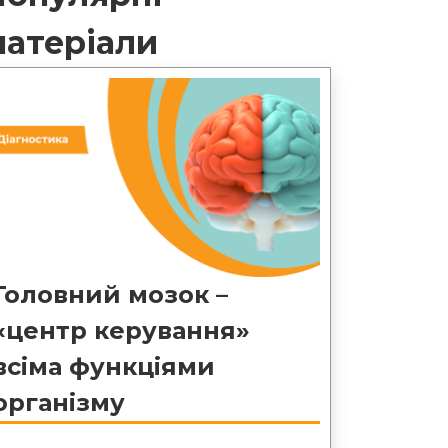
матеріали
Головний мозок –
«центр керування»
всіма функціями
організму