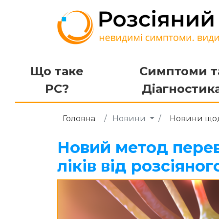
Що таке
Симптоми т
РС?
Діагностик
Головна
Новини
Новини щод
Новий метод перев
ліків від розсіяно