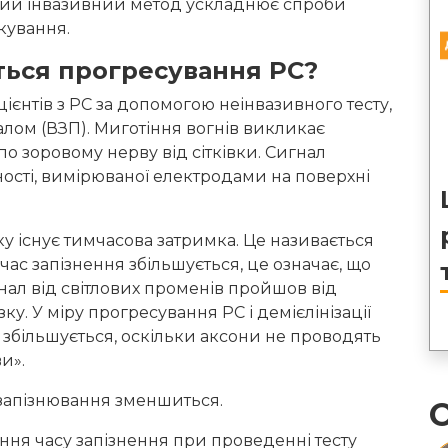
акий інвазивний метод ускладнює спроби
кування.
ться прогресування РС?
цієнтів з РС за допомогою неінвазивного тесту,
лом (ВЗП). Миготіння вогнів викликає
о зоровому нерву від сітківки. Сигнал
ності, вимірюваної електродами на поверхні
ку існує тимчасова затримка. Це називається
 час запізнення збільшується, це означає, що
гнал від світлових променів пройшов від
ку. У міру прогресування РС і демієлінізації
 збільшується, оскільки аксони не проводять
и».
 запізнювання зменшиться.
О
ня часу запізнення при проведенні тесту