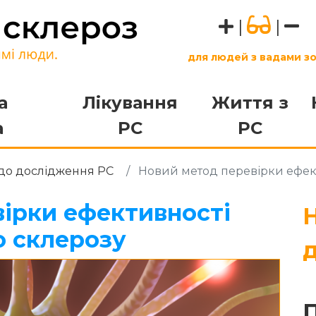
|
|
для людей з вадами з
а
Лікування
Життя з
а
РС
РС
о дослідження РС
Новий метод перевірки ефекти
ірки ефективності
го склерозу