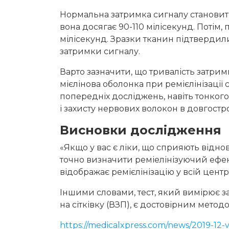
Нормальна затримка сигналу становить 
вона досягає 90-110 мілісекунд. Потім,
мілісекунд. Зразки тканин підтвердил
затримки сигналу.
Варто зазначити, що тривалість затрим
мієлінова оболонка при ремієлінізації 
попередніх досліджень, навіть тонкого
і захисту нервових волокон в довгостр
Висновки дослідження
«Якщо у вас є ліки, що сприяють відно
точно визначити реміелінізуючий ефек
відображає ремієлінізацію у всій центр
Іншими словами, тест, який вимірює з
на сітківку (ВЗП), є достовірним методо
https://medicalxpress.com/news/2019-12-v