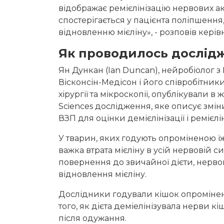
відображає ремієлінізацію нервових ак
спостерігається у пацієнта поліпшення
відновленню мієліну», - розповів кері
Як проводилось дослід
Ян Дункан (Ian Duncan), нейробіолог
Вісконсін-Медісон і його співробітники 
хірургії та мікроскопії, опублікували в
Sciences дослідження, яке описує змін
ВЗП для оцінки демієлінізації і ремієлін
У тварин, яких годують опроміненою ї
важка втрата мієліну в усій нервовій с
повернення до звичайної дієти, нерв
відновлення мієліну.
Дослідники годували кішок опроміне
того, як дієта деміелінізувала нерви кі
після одужання.