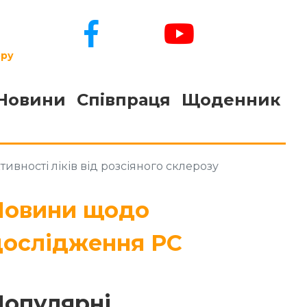
ору
Новини
Співпраця
Щоденник
вності ліків від розсіяного склерозу
Новини щодо
дослідження РС
Популярні