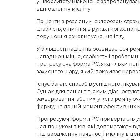
університету Вісконсіна запропонува
відновлення мієліну.
Пацієнти з розсіяним склерозом стра
слабкість, оніміння в руках і ногах, пог
порушення сечовипускання і т.д.
У більшості пацієнтів розвивається ре
напади оніміння, слабкість і проблеми і
прогресуюча форма РС, яка тільки пог
захисного шару, який покриває нервов
Існує багато способів успішного ліку
Однак для пацієнтів, яким діагносту
захворювання, або тих, у кого реміту
форму, на даний момент ефективних м
Прогресуючі форми РС привертають у
над пошуком ліків, які допомагають в
підтвердження наявності мієліну в це