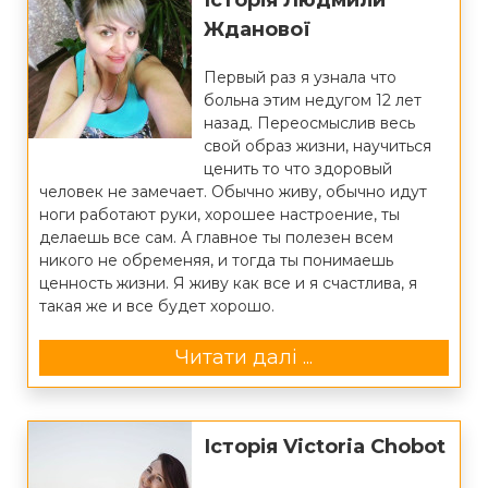
Історія Людмили
Жданової
Первый раз я узнала что
больна этим недугом 12 лет
назад. Переосмыслив весь
свой образ жизни, научиться
ценить то что здоровый
человек не замечает. Обычно живу, обычно идут
ноги работают руки, хорошее настроение, ты
делаешь все сам. А главное ты полезен всем
никого не обременяя, и тогда ты понимаешь
ценность жизни. Я живу как все и я счастлива, я
такая же и все будет хорошо.
Читати далі ...
Історія Victoria Chobot