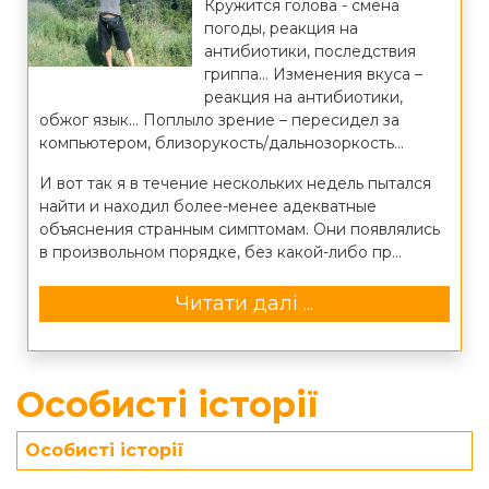
Кружится голова - смена
погоды, реакция на
антибиотики, последствия
гриппа… Изменения вкуса –
реакция на антибиотики,
обжог язык… Поплыло зрение – пересидел за
компьютером, близорукость/дальнозоркость…
И вот так я в течение нескольких недель пытался
найти и находил более-менее адекватные
объяснения странным симптомам. Они появлялись
в произвольном порядке, без какой-либо пр...
Читати далі ...
Особисті історії
Особисті історії