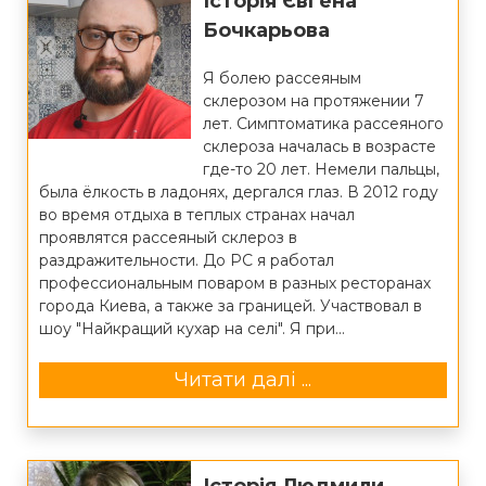
Історія Євгена
Бочкарьова
Я болею рассеяным
склерозом на протяжении 7
лет. Симптоматика рассеяного
склероза началась в возрасте
где-то 20 лет. Немели пальцы,
была ёлкость в ладонях, дергался глаз. В 2012 году
во время отдыха в теплых странах начал
проявлятся рассеяный склероз в
раздражительности. До РС я работал
профессиональным поваром в разных ресторанах
города Киева, а также за границей. Участвовал в
шоу "Найкращий кухар на селі". Я при...
Читати далі ...