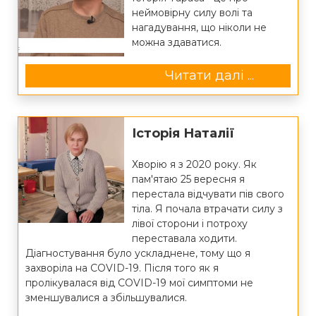
неймовірну силу волі та
нагадування, що ніколи не
можна здаватися.
Читати далі ...
Історія Наталії
Хворію я з 2020 року. Як
пам'ятаю 25 вересня я
перестала відчувати пів свого
тіла. Я почала втрачати силу з
лівої сторони і потроху
переставала ходити.
Діагностування було ускладнене, тому що я
захворіла на COVID-19. Після того як я
пролікувалася від COVID-19 мої симптоми не
зменшувалися а збільшувалися.