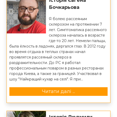
Історія Євгена
Бочкарьова
Я болею рассеяным
склерозом на протяжении 7
лет. Симптоматика рассеяного
склероза началась в возрасте
где-то 20 лет. Немели пальцы,
была ёлкость в ладонях, дергался глаз. В 2012 году
во время отдыха в теплых странах начал
проявлятся рассеяный склероз в
раздражительности. До РС я работал
профессиональным поваром в разных ресторанах
города Киева, а также за границей. Участвовал в
шоу "Найкращий кухар на селі". Я при...
Читати далі ...