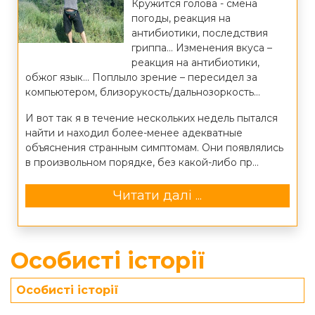
Кружится голова - смена
погоды, реакция на
антибиотики, последствия
гриппа… Изменения вкуса –
реакция на антибиотики,
обжог язык… Поплыло зрение – пересидел за
компьютером, близорукость/дальнозоркость…
И вот так я в течение нескольких недель пытался
найти и находил более-менее адекватные
объяснения странным симптомам. Они появлялись
в произвольном порядке, без какой-либо пр...
Читати далі ...
Особисті історії
Особисті історії