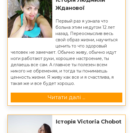
Історія Людмили
Жданової
Первый раз я узнала что
больна этим недугом 12 лет
назад. Переосмыслив весь
свой образ жизни, научиться
ценить то что здоровый
человек не замечает. Обычно живу, обычно идут
ноги работают руки, хорошее настроение, ты
делаешь все сам. А главное ты полезен всем
никого не обременяя, и тогда ты понимаешь
ценность жизни. Я живу как все и я счастлива, я
такая же и все будет хорошо.
Читати далі ...
Історія Victoria Chobot