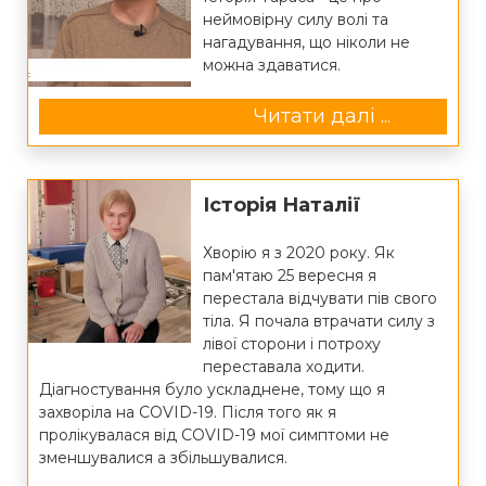
неймовірну силу волі та
нагадування, що ніколи не
можна здаватися.
Читати далі ...
Історія Наталії
Хворію я з 2020 року. Як
пам'ятаю 25 вересня я
перестала відчувати пів свого
тіла. Я почала втрачати силу з
лівої сторони і потроху
переставала ходити.
Діагностування було ускладнене, тому що я
захворіла на COVID-19. Після того як я
пролікувалася від COVID-19 мої симптоми не
зменшувалися а збільшувалися.