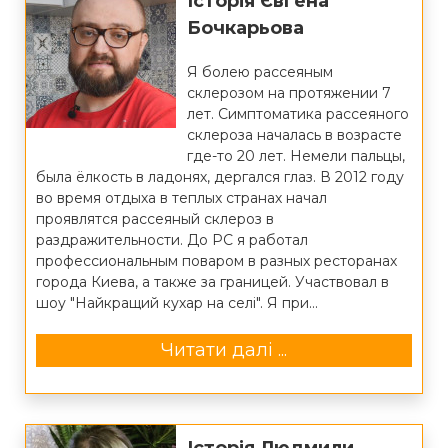
Історія Євгена
Бочкарьова
Я болею рассеяным
склерозом на протяжении 7
лет. Симптоматика рассеяного
склероза началась в возрасте
где-то 20 лет. Немели пальцы,
была ёлкость в ладонях, дергался глаз. В 2012 году
во время отдыха в теплых странах начал
проявлятся рассеяный склероз в
раздражительности. До РС я работал
профессиональным поваром в разных ресторанах
города Киева, а также за границей. Участвовал в
шоу "Найкращий кухар на селі". Я при...
Читати далі ...