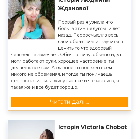
Історія Людмили
Жданової
Первый раз я узнала что
больна этим недугом 12 лет
назад. Переосмыслив весь
свой образ жизни, научиться
ценить то что здоровый
человек не замечает. Обычно живу, обычно идут
ноги работают руки, хорошее настроение, ты
делаешь все сам. А главное ты полезен всем
никого не обременяя, и тогда ты понимаешь
ценность жизни. Я живу как все и я счастлива, я
такая же и все будет хорошо.
Читати далі ...
Історія Victoria Chobot