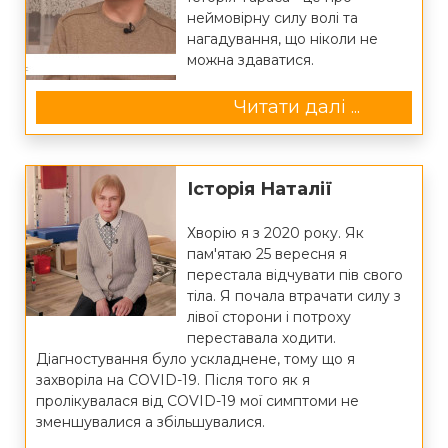
неймовірну силу волі та
нагадування, що ніколи не
можна здаватися.
Читати далі ...
Історія Наталії
Хворію я з 2020 року. Як
пам'ятаю 25 вересня я
перестала відчувати пів свого
тіла. Я почала втрачати силу з
лівої сторони і потроху
переставала ходити.
Діагностування було ускладнене, тому що я
захворіла на COVID-19. Після того як я
пролікувалася від COVID-19 мої симптоми не
зменшувалися а збільшувалися.