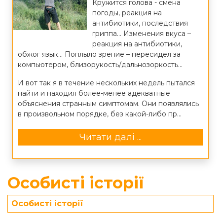
Кружится голова - смена
погоды, реакция на
антибиотики, последствия
гриппа… Изменения вкуса –
реакция на антибиотики,
обжог язык… Поплыло зрение – пересидел за
компьютером, близорукость/дальнозоркость…
И вот так я в течение нескольких недель пытался
найти и находил более-менее адекватные
объяснения странным симптомам. Они появлялись
в произвольном порядке, без какой-либо пр...
Читати далі ...
Особисті історії
Особисті історії