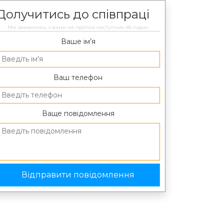
Долучитись до співпраці
Ми звяжемось з вами на протязі наступних 48 годин
Ваше ім’я
Ваш телефон
Ваще повідомлення