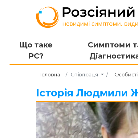
Що таке
Симптоми т
РС?
Діагностик
Головна
Співпраця
Особисті 
Історія Людмили 