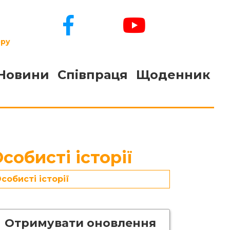
ору
Новини
Співпраця
Щоденник
собисті історії
собисті історії
Отримувати оновлення