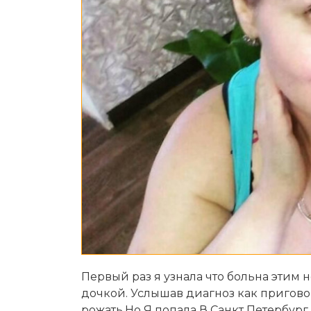
Первый раз я узнала что больна этим н
дочкой. Услышав диагноз как приговор
рожать.Но Я попала В Санкт Петербу