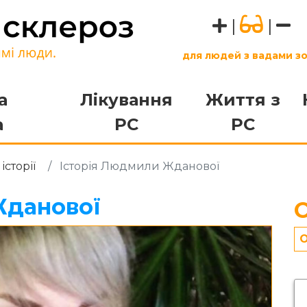
|
|
для людей з вадами з
а
Лікування
Життя з
а
РС
РС
історії
Історія Людмили Жданової
Жданової
О
О