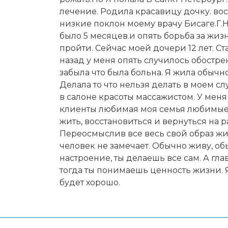
лечение. Родила красавицу дочку. во
низкие поклон моему врачу Бисаге.Г.Н
было 5 месяцев.и опять борьба за жиз
пройти. Сейчас моей дочери 12 лет. Ст
назад у меня опять случилось обостре
забыла что была больна. Я жила обыч
Делала то что нельзя делать в моем с
в салоне красоты массажистом. У ме
клиенты любимая моя семья любимые 
жить, восстановиться и вернуться на 
Переосмыслив все весь свой образ жи
человек не замечает. Обычно живу, об
настроение, ты делаешь все сам. А гл
тогда ты понимаешь ценность жизни. Я 
будет хорошо.