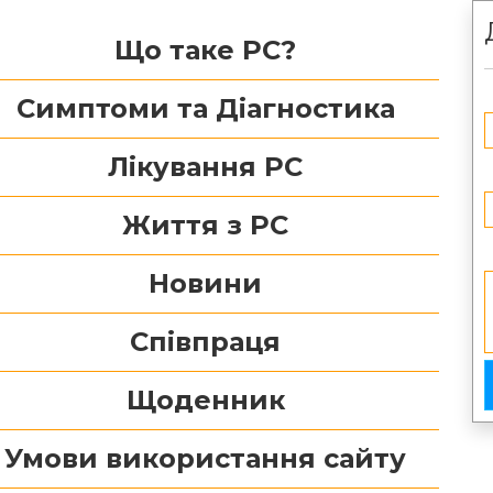
Що таке РС?
Симптоми та Діагностика
Лікування РС
Життя з РС
Новини
Співпраця
Щоденник
Умови використання сайту