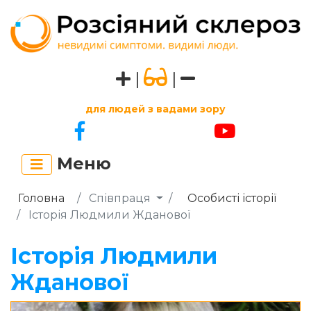
|
|
для людей з вадами зору
Меню
Головна
Співпраця
Особисті історії
Історія Людмили Жданової
Історія Людмили
Жданової