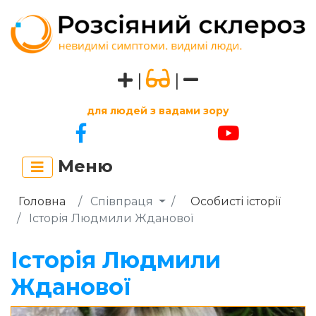
|
|
для людей з вадами зору
Меню
Головна
Співпраця
Особисті історії
Історія Людмили Жданової
Історія Людмили
Жданової