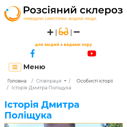
|
|
для людей з вадами зору
Меню
Головна
Співпраця
Особисті історії
Історія Дмитра Поліщука
Історія Дмитра
Поліщука