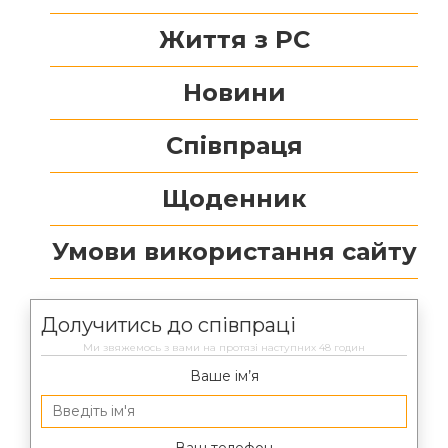
Життя з РС
Новини
Співпраця
Щоденник
Умови використання сайту
Долучитись до співпраці
Ми звяжемось з вами на протязі наступних 48 годин
Ваше ім’я
Ваш телефон